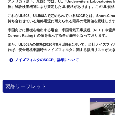
アメリカ（以下、米国）では、UL「Underwriters Laborat
称」試験検査機関により策定したUL規格があります。このUL規格の
これらUL508、UL508Aで定められているSCCRとは、Short-Ci
持ち合わせている短絡電流に耐えられる限界の電流値を意味しま
米国向けに機械を輸出する場合、米国電気工事規程（NEC）や産業機械の電
Current Rating）の値を表示する事が義務となっております。
また、UL508Aの規格(2020年8月以降)において、当社ノイズ
れば、安全規格申請時のノイズフィルタに関する指摘リスクが大
ノイズフィルタのSCCR、詳細について
製品リーフレット