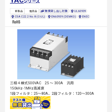
YAC
シリーズ
無償貸し出し対象
UL60939
新製品
推奨品
CSA C22.2 No.8 (C-UL)
EN60939 (DEMKO)
ENEC
三相４線式500VAC 25 ～ 300A 汎用
150kHz-1MHz高減衰
1段フィルタ：25～80A、2段フィルタ：120～300A