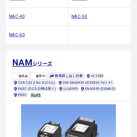
NAC-40
NAC-50
NAC-60
NAM
シリーズ
無償貸し出し対象
UL1283
推奨品
量産中
CSA C22.2 No.8 (C-UL)
DIN EN60939 VDE0565 Teil 3-1
ENEC (DC入力時は除く)
UL60939
EN60939 (DEMKO)
ENEC