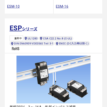
ESM-10
ESM-16
ESP
シリーズ
UL1283
CSA C22.2 No.8 (C-UL)
量産中
DIN EN60939 VDE0565 Teil 3-1
ENEC (DC入力時は除く)