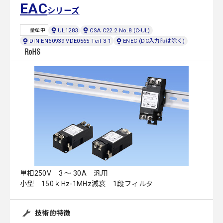
EAC
シリーズ
UL1283
CSA C22.2 No.8 (C-UL)
量産中
DIN EN60939 VDE0565 Teil 3-1
ENEC (DC入力時は除く)
単相250V 3 ～ 30A 汎用
小型 150ｋHz-1MHz減衰 1段フィルタ
技術的特徴