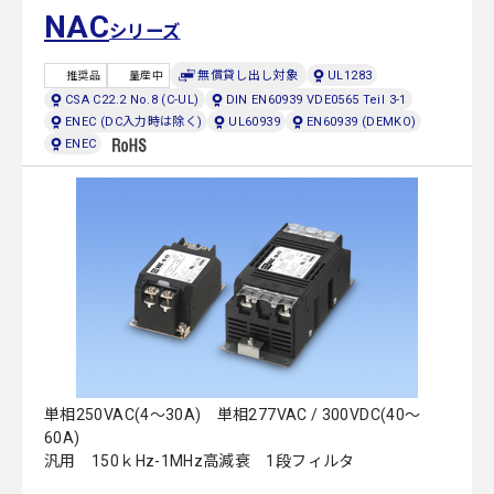
NAC
シリーズ
無償貸し出し対象
UL1283
推奨品
量産中
CSA C22.2 No.8 (C-UL)
DIN EN60939 VDE0565 Teil 3-1
ENEC (DC入力時は除く)
UL60939
EN60939 (DEMKO)
ENEC
単相250VAC(4～30A) 単相277VAC / 300VDC(40～
60A)
汎用 150ｋHz-1MHz高減衰 1段フィルタ