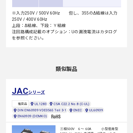
※入力250V / 500V 60Hz 但し、355のΔ結線は入力
250V / 400V 60Hz
上段：Δ結線、下段：Ｙ結線
注回路構成記載のオプション：Uの漏洩電流はカタログ
を参照ください。
類似製品
JAC
シリーズ
UL1283
CSA C22.2 No.8 (C-UL)
推奨品
DIN EN60939 VDE0565 Teil 3-1
ENEC
UL60939
EN60939 (DEMKO)
三相500V 6 ～ 60A 小型低背型