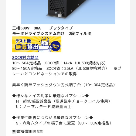
三相500V 30A ブックタイプ
モータドライブシステム向け 2段フィルタ
SCCR対応製品
10～ 60A定格品 SCCR値：14kA（UL508規格対応）
80～150A定格品 SCCR値：25kA（UL508規格対応） ※ブ
レーカとコンビネーションでの取得
素早く簡単プッシュダウン方式端子台（10～30A定格品）
◆様々なノイズ対策に最適なオプション◆
H：超低域高減衰品（高透磁率チョークコイル使用）
U：ノーマルモード減衰量向上
◆作業性改善につながる最適なオプション◆
S：六角穴タイプの端子台に変更（80～150A定格品）
無償補償期間5年