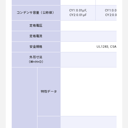
CY1:0.01μF,
CY1:0.022μF,
コンデンサ容量（公称値）
CY2:0.01μF
CY2:0.047μF
定格電圧
定格電流
安全規格
UL1283, CSA C22.2 N
外形寸法
（W×H×D）
特性データ