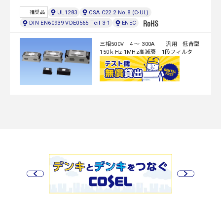
UL1283
CSA C22.2 No.8 (C-UL)
推奨品
DIN EN60939 VDE0565 Teil 3-1
ENEC
三相500V 4 ～ 300A 汎用 低背型
150ｋHz-1MHz高減衰 1段フィルタ