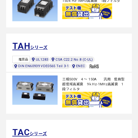
150ｋHz-1MHz高減衰 1段フィルタ
TAH
シリーズ
UL1283
CSA C22.2 No.8 (C-UL)
推奨品
DIN EN60939 VDE0565 Teil 3-1
ENEC
三相500V 4 ～ 150A 汎用 低背型
超低域高減衰 9ｋHz-1MHz高減衰 1
段フィルタ
TAC
シリーズ