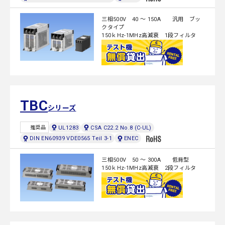
三相500V 40 ～ 150A 汎用 ブッ
クタイプ
150ｋHz-1MHz高減衰 1段フィルタ
TBC
シリーズ
UL1283
CSA C22.2 No.8 (C-UL)
推奨品
DIN EN60939 VDE0565 Teil 3-1
ENEC
三相500V 50 ～ 300A 低背型
150ｋHz-1MHz高減衰 2段フィルタ