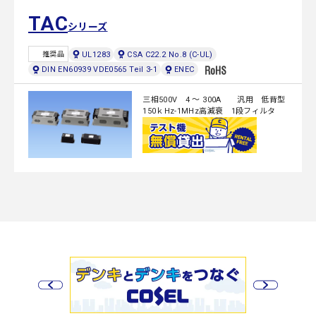
TAC
シリーズ
UL1283
CSA C22.2 No.8 (C-UL)
推奨品
DIN EN60939 VDE0565 Teil 3-1
ENEC
三相500V 4 ～ 300A 汎用 低背型
150ｋHz-1MHz高減衰 1段フィルタ