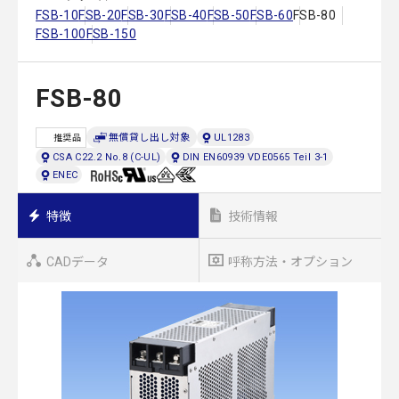
FSB-10
FSB-20
FSB-30
FSB-40
FSB-50
FSB-60
FSB-80
FSB-100
FSB-150
FSB-80
無償貸し出し対象
UL1283
推奨品
CSA C22.2 No.8 (C-UL)
DIN EN60939 VDE0565 Teil 3-1
ENEC
特徴
技術情報
CADデータ
呼称方法・オプション