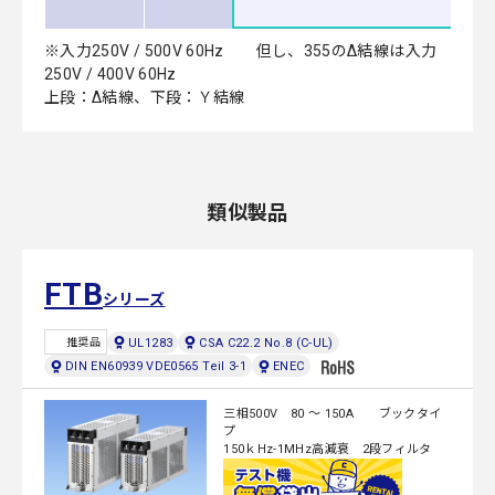
※入力250V / 500V 60Hz 但し、355のΔ結線は入力
250V / 400V 60Hz
上段：Δ結線、下段：Ｙ結線
類似製品
FTB
シリーズ
UL1283
CSA C22.2 No.8 (C-UL)
推奨品
DIN EN60939 VDE0565 Teil 3-1
ENEC
三相500V 80 ～ 150A ブックタイ
プ
150ｋHz-1MHz高減衰 2段フィルタ