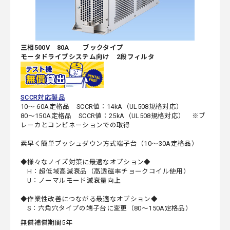
三相500V 80A ブックタイプ
モータドライブシステム向け 2段フィルタ
SCCR対応製品
10～ 60A定格品 SCCR値：14kA（UL508規格対応）
80～150A定格品 SCCR値：25kA（UL508規格対応） ※ブ
レーカとコンビネーションでの取得
素早く簡単プッシュダウン方式端子台（10～30A定格品）
◆様々なノイズ対策に最適なオプション◆
H：超低域高減衰品（高透磁率チョークコイル使用）
U：ノーマルモード減衰量向上
◆作業性改善につながる最適なオプション◆
S：六角穴タイプの端子台に変更（80～150A定格品）
無償補償期間5年