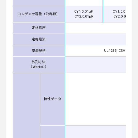
CY1:0.01μF,
CY1:0.022μF,
コンデンサ容量（公称値）
CY2:0.01μF
CY2:0.047μF
定格電圧
定格電流
安全規格
UL1283, CSA C22.2 N
外形寸法
（W×H×D）
特性データ