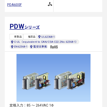
PDA600F
PDW
シリーズ
UL62368-1
新製品
推奨品
C-UL（equivalent to CAN/CSA-C22.2No.62368-1）
EN62368-1
電安法準拠
定格入力：85 ～ 264VAC 1Φ