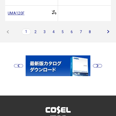
UMA120F
1
2
3
4
5
6
7
8