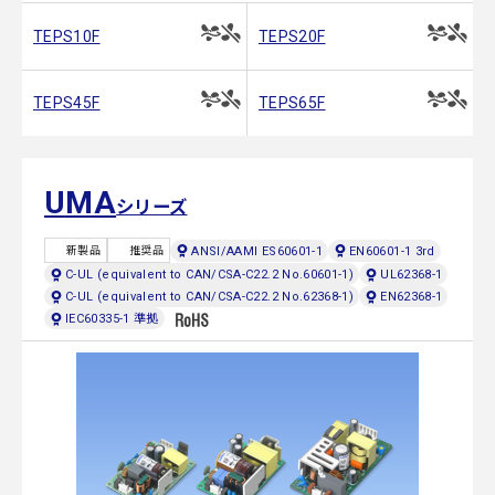
TEPS10F
TEPS20F
TEPS45F
TEPS65F
UMA
シリーズ
ANSI/AAMI ES60601-1
EN60601-1 3rd
新製品
推奨品
C-UL (equivalent to CAN/CSA-C22.2 No.60601-1)
UL62368-1
C-UL (equivalent to CAN/CSA-C22.2 No.62368-1)
EN62368-1
IEC60335-1 準拠