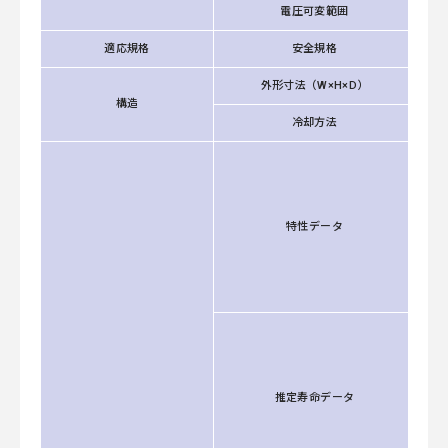
電圧可変範囲
適応規格
安全規格
外形寸法（W×H×D）
構造
冷却方法
特性データ
推定寿命データ