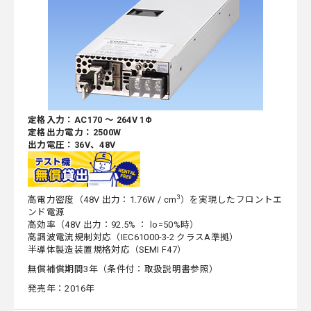
定格入力：AC170 ～ 264V 1Φ
定格出力電力：2500W
出力電圧：36V、48V
3
高電力密度（48V 出力：1.76W / cm
）を実現したフロントエ
ンド電源
高効率（48V 出力：92.5% ： lo=50%時）
高調波電流規制対応（IEC61000-3-2 クラスA準拠）
半導体製造装置規格対応（SEMI F47）
無償補償期間3年（条件付：取扱説明書参照）
発売年：2016年