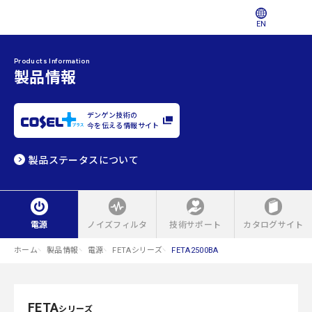
EN
Products Information
製品情報
デンゲン技術の
今を伝える情報サイト
製品ステータスについて
電源
ノイズフィルタ
技術サポート
カタログサイト
ホーム
製品情報
電源
FETAシリーズ
FETA2500BA
FETA
シリーズ