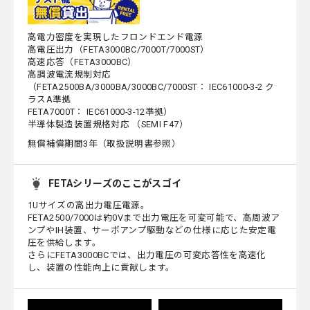
高電力密度を実現したフロンドエンド電源
高電圧出力（FETA3000BC/7000T/7000ST）
高速応答（FETA3000BC）
高調波電流規制対応
（FETA2500BA/3000BA/3000BC/7000ST： IEC61000-3-2 ク
ラスA準拠
FETA7000T： IEC61000-3-12準拠）
半導体製造装置規格対応 （SEMI F47）
無償補償期間3年（取扱説明書参照）
FETAシリーズのここがスゴイ
1Uサイズの高出力電圧電源。
FETA2500/7000は約0Vまで出力電圧を可変可能で、高周波ア
ンプやIH装置、サーボアンプ駆動などの仕様に応じた安定電
圧を供給します。
さらにFETA3000BCでは、出力電圧の可変応答性を高速化
し、装置の性能向上に貢献します。