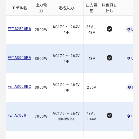
出力電
出力電
無償貸し
モデル名
定格入力
力
圧
出し
AC170 ～ 264V
36V、
FETA2500BA
2500W
UL60
1Φ
48V
AC170 ～ 264V
FETA3000BA
3000W
48V
UL60
1Φ
AC170 ～ 264V
FETA3000BC
3000W
250V
C-UL
1Φ
AC170 ～ 264V
48V、
FETA7000T
7000W
UL62
3Φ-3Wire
144V