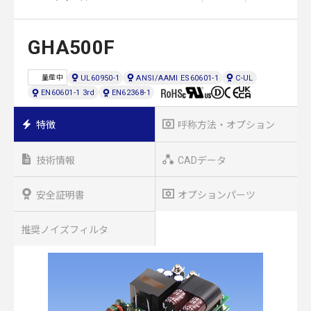
GHA500F
UL60950-1
ANSI/AAMI ES60601-1
C-UL
量産中
EN60601-1 3rd
EN62368-1
特徴
呼称方法・オプション
技術情報
CADデータ
安全証明書
オプションパーツ
推奨ノイズフィルタ