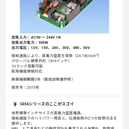
定格入力：AC90 ～ 264V 1Φ
定格出力電力：500W
出力電圧：12V、15V、24V、30V、48V、56V
3
強制通風により、高電力密度を実現（24.1W/inch
）
グローバル標準外形（3×5インチ）
1Uラック搭載可能
医用機器規格対応
無償補償期間5年（取扱説明書参照）
発売年：2013年
GHAシリーズのここがスゴイ
世界標準インチサイズの高電力密度電源。
強制通風でのハイパワー用途と、伝導放熱の2つの放熱方法を
提供します。
MRI、人工透析などの静音設計を要求される装置や、耐環境