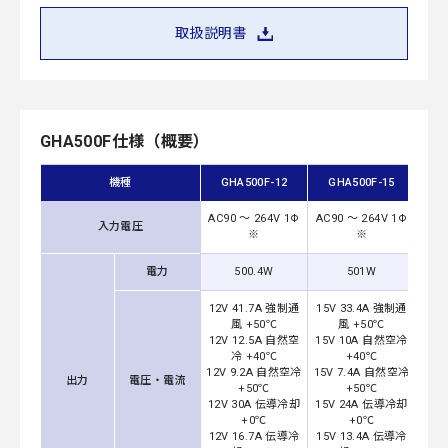
取扱説明書
GHA500F仕様（概要）
機種
GHA500F-12
GHA500F-15
GH
AC90 ～ 264V 1Φ
AC90 ～ 264V 1Φ
AC90
入力電圧
※
※
電力
500.4W
501W
12V 41.7A 強制通
15V 33.4A 強制通
24
風 +50℃
風 +50℃
12V 12.5A 自然空
15V 10A 自然空冷
24V
冷 +40℃
+40℃
12V 9.2A 自然空冷
15V 7.4A 自然空冷
24V
出力
電圧・電流
+50℃
+50℃
12V 30A 伝導冷却
15V 24A 伝導冷却
24
+0℃
+0℃
12V 16.7A 伝導冷
15V 13.4A 伝導冷
24V