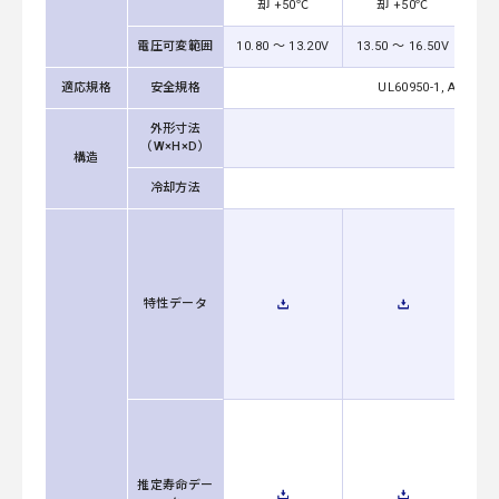
却 +50℃
却 +50℃
電圧可変範囲
10.80 ～ 13.20V
13.50 ～ 16.50V
21.
適応規格
安全規格
UL60950-1, ANSI/AA
外形寸法
（W×H×D）
構造
冷却方法
強制
特性データ
推定寿命デー