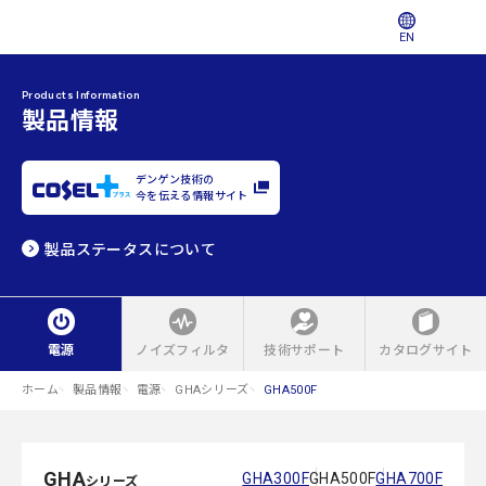
EN
Products Information
製品情報
デンゲン技術の
今を伝える情報サイト
製品ステータスについて
電源
ノイズフィルタ
技術サポート
カタログサイト
ホーム
製品情報
電源
GHAシリーズ
GHA500F
GHA
GHA300F
GHA500F
GHA700F
シリーズ