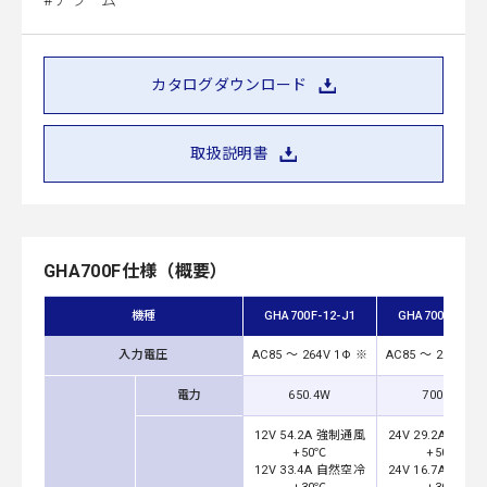
アラーム
カタログダウンロード
取扱説明書
GHA700F仕様（概要）
機種
GHA700F-12-J1
GHA700F-24-J
入力電圧
AC85 ～ 264V 1Φ ※
AC85 ～ 264V 1Φ
電力
650.4W
700.8W
12V 54.2A 強制通風
24V 29.2A 強制
+50℃
+50℃
12V 33.4A 自然空冷
24V 16.7A 自然