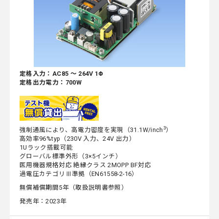
定格入力：AC85 ～ 264V 1Φ
定格出力電力：700W
3
強制通風により、高電力密度を実現（31.1W/inch
）
高効率96%typ（230V 入力、24V 出力）
1Uラック搭載可能
グローバル標準外形（3×5インチ）
医用機器規格対応 絶縁クラス 2MOPP BF対応
過電圧カテゴリⅢ準拠（EN61558-2-16）
無償補償期間5年（取扱説明書参照）
発売年：2023年