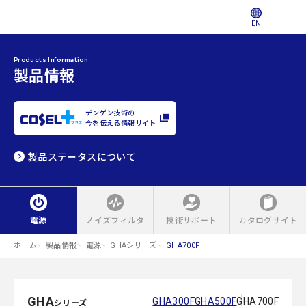
EN
Products Information
製品情報
デンゲン技術の
今を伝える情報サイト
製品ステータスについて
電源
ノイズフィルタ
技術サポート
カタログサイト
ホーム
製品情報
電源
GHAシリーズ
GHA700F
GHA
GHA300F
GHA500F
GHA700F
シリーズ