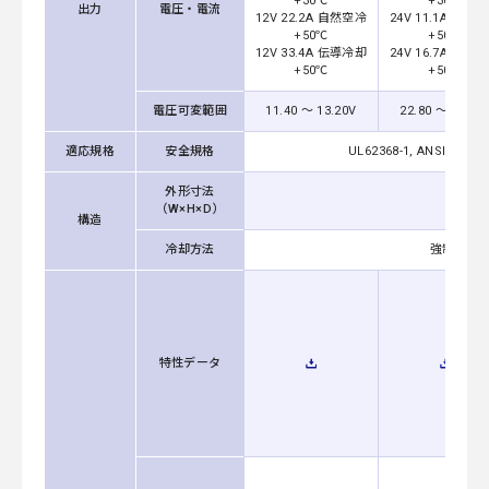
+30℃
+30℃
出力
電圧・電流
12V 22.2A 自然空冷
24V 11.1A 自然
+50℃
+50℃
12V 33.4A 伝導冷却
24V 16.7A 伝導
+50℃
+50℃
電圧可変範囲
11.40 ～ 13.20V
22.80 ～ 26.40
適応規格
安全規格
UL62368-1, ANSI/AAMI
外形寸法
（W×H×D）
構造
冷却方法
強制通風
特性データ