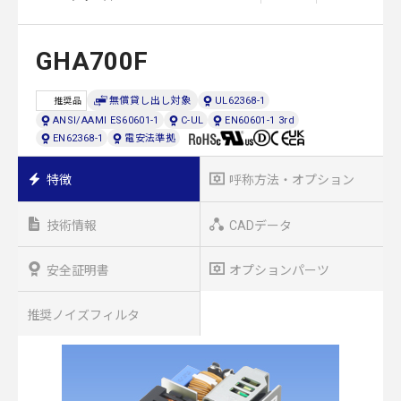
GHA700F
無償貸し出し対象
UL62368-1
推奨品
ANSI/AAMI ES60601-1
C-UL
EN60601-1 3rd
EN62368-1
電安法準拠
特徴
呼称方法・オプション
技術情報
CADデータ
安全証明書
オプションパーツ
推奨ノイズフィルタ