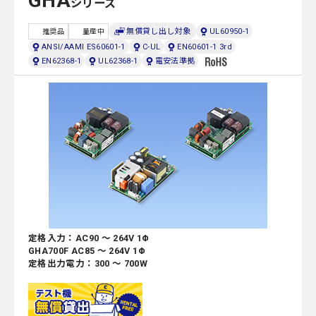
GHA
シリーズ
無償貸し出し対象
UL60950-1
推奨品
量産中
ANSI/AAMI ES60601-1
C-UL
EN60601-1 3rd
EN62368-1
UL62368-1
電安法準拠
定格入力：AC90 ～ 264V 1Φ
GHA700F AC85 ～ 264V 1Φ
定格出力電力：300 ～ 700W