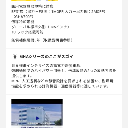
医用電気機器規格に対応
BF対応（出力－FG間：1MOPP, 入力－出力間：2MOPP）
（GHA700F）
伝導冷却可能
グローバル標準外形（3×5インチ）
1U ラック搭載可能
無償補償期間5年（取扱説明書参照）
GHAシリーズのここがスゴイ
世界標準インチサイズの高電力密度電源。
強制通風でのハイパワー用途と、伝導放熱の2つの放熱方法を
提供します。
MRI、人工透析などの静音設計を要求される装置や、耐環境
性能を求められる計測機器・通信機器等に適しています。