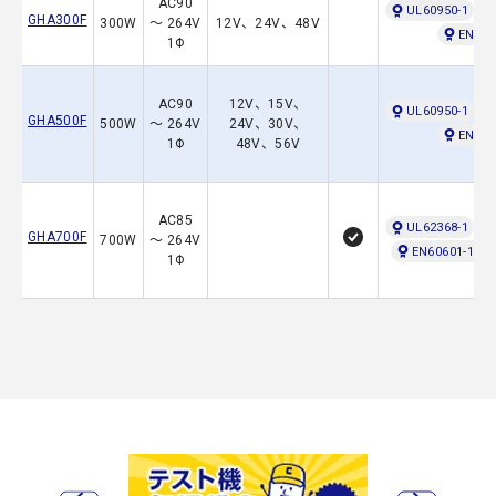
AC90
UL60950-1
GHA300F
300W
～ 264V
12V、24V、48V
EN606
1Φ
AC90
12V、15V、
UL60950-1
GHA500F
500W
～ 264V
24V、30V、
EN606
1Φ
48V、56V
AC85
UL62368-1
GHA700F
700W
～ 264V
EN60601-1 3r
1Φ