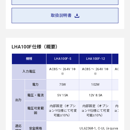
取扱説明書
LHA100F仕様（概要）
機種
LHA100F-5
LHA100F-12
LHA10
AC85 ～ 264V 1Φ
AC85 ～ 264V 1Φ
AC85 ～ 
入力電圧
※
※
※
電力
75W
102W
100
電圧・電流
5V 15A
12V 8.5A
15V 6
出力
内部固定（オプシ
内部固定（オプシ
内部固定
電圧可変範
ョンY仕様にて可変
ョンY仕様にて可変
ョンY仕様
囲
可能±10%）
可能±10%）
可能±1
適応
安全規格
UL62368-1, C-UL (equivalent 