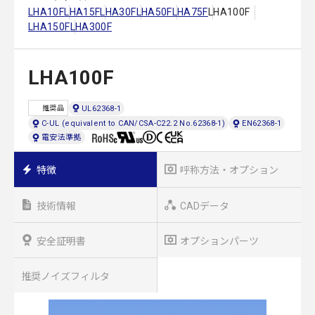
LHA10F
LHA15F
LHA30F
LHA50F
LHA75F
LHA100F
LHA150F
LHA300F
LHA100F
UL62368-1
推奨品
C-UL (equivalent to CAN/CSA-C22.2 No.62368-1)
EN62368-1
電安法準拠
特徴
呼称方法・オプション
技術情報
CADデータ
安全証明書
オプションパーツ
推奨ノイズフィルタ