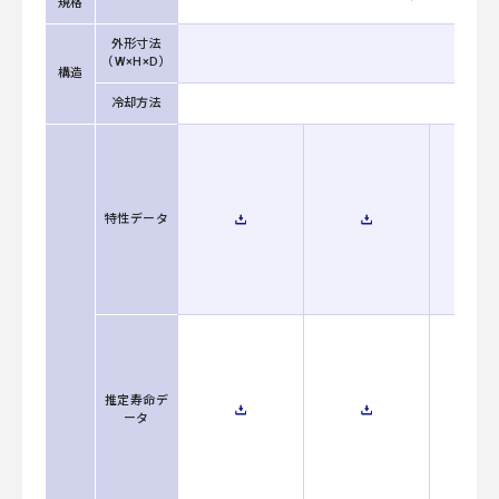
規格
外形寸法
（W×H×D）
構造
冷却方法
自
特性データ
推定寿命デ
ータ