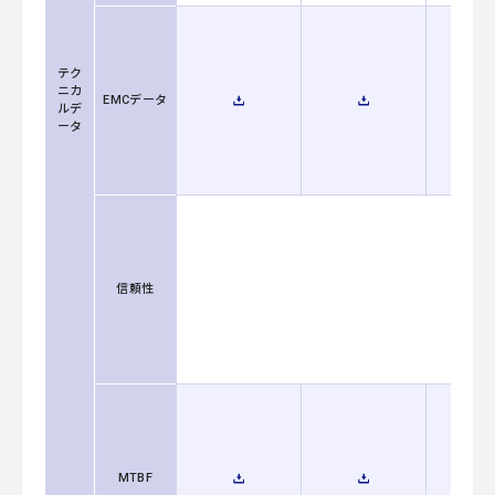
テク
ニカ
EMCデータ
ルデ
ータ
信頼性
MTBF