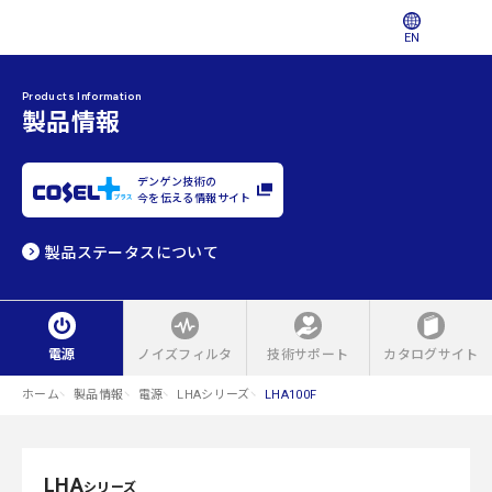
EN
Products Information
製品情報
デンゲン技術の
今を伝える情報サイト
製品ステータスについて
電源
ノイズフィルタ
技術サポート
カタログサイト
ホーム
製品情報
電源
LHAシリーズ
LHA100F
LHA
シリーズ