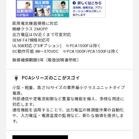
医用電気機器規格に対応
絶縁クラス 2MOPP
出力電圧は0V近くまで可変対応
SEMI F47規格対応可
UL508対応 (T5オプション) ※PCA1500Fは除く
DC動作可能 88～370VDC ※PCA1000F/PCA1500Fは除く
無償補償期間5年（取扱説明書参照）
PCAシリーズのここがスゴイ
小型・軽量、高さ1Uサイズの業界最小クラスユニットタイプ
電源。
外部通信や定電流制御など豊富な機能を備え、多様な用途に
対応します。
通信機能を活用することで、出力電圧の微調整作業の自動化
や、入力電圧・電源温度の監視など、新たな価値を提供しま
す。