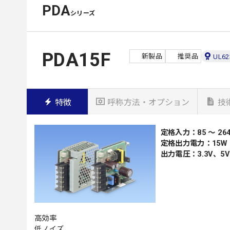
PDA
シリーズ
PDA15F
新製品
推奨品
UL62
特徴
呼称方法・オプション
技
定格入力：85 ～ 264
定格出力電力：15W
出力電圧：3.3V、5V
高効率
低ノイズ