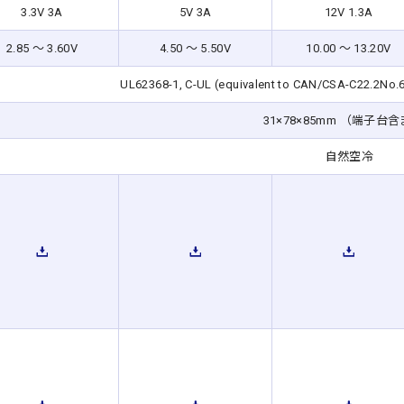
3.3V 3A
5V 3A
12V 1.3A
2.85 ～ 3.60V
4.50 ～ 5.50V
10.00 ～ 13.20V
UL62368-1, C-UL (equivalent to CAN/CSA-C22.2N
31×78×85mm （端子台
自然空冷