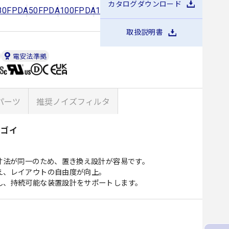
カタログダウンロード
30F
PDA50F
PDA100F
PDA150F
PDA300F
PDA600F
取扱説明書
電安法準拠
パーツ
推奨ノイズフィルタ
スゴイ
寸法が同一のため、置き換え設計が容易です。
え、レイアウトの自由度が向上。
し、持続可能な装置設計をサポートします。