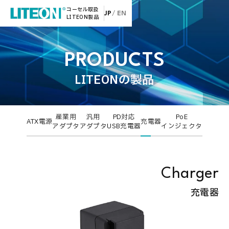
コーセル取扱
JP
EN
LITEON製品
PRODUCTS
LITEONの製品
産業用
汎用
PD対応
PoE
ATX電源
充電器
アダプタ
アダプタ
USB充電器
インジェクタ
Charger
充電器