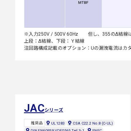
MTBF
※入力250V / 500V 60Hz 但し、355のΔ結線は入力
上段：Δ結線、下段：Ｙ結線
注回路構成記載のオプション：Uの漏洩電流はカ
JAC
シリーズ
推奨品
UL1283
CSA C22.2 No.8 (C-UL)
DIN EN60939 VDE0565 Teil 3-1
ENEC