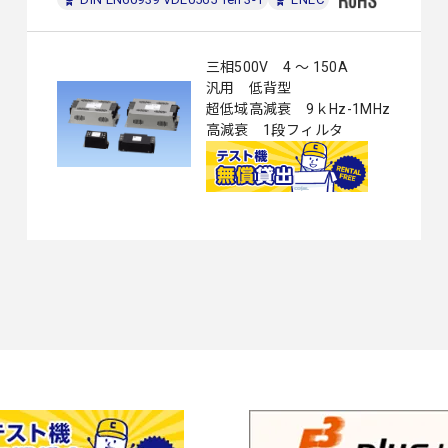
三相500V 4 ～ 150A
汎用 低背型
超低域高減衰 9ｋHz-1MHz
高減衰 1段フィルタ