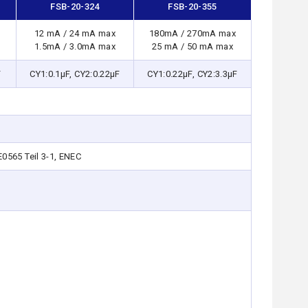
FSB-20-324
FSB-20-355
12 mA / 24 mA max
180mA / 270mA max
1.5mA / 3.0mA max
25 mA / 50 mA max
F
CY1:0.1μF, CY2:0.22μF
CY1:0.22μF, CY2:3.3μF
0565 Teil 3-1, ENEC