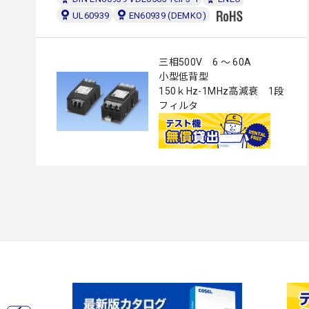
UL60939
EN60939 (DEMKO)
三相500V 6 ～ 60A
小型低背型
150ｋHz-1MHz高減衰 1段
フィルタ