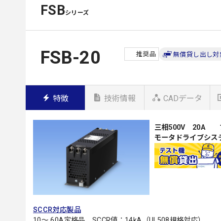
FSB
シリーズ
FSB-20
推奨品
無償貸し出し対
特徴
技術情報
CADデータ
三相500V 20A
モータドライブシス
SCCR対応製品
10～ 60A定格品 SCCR値：14kA（UL508規格対応）