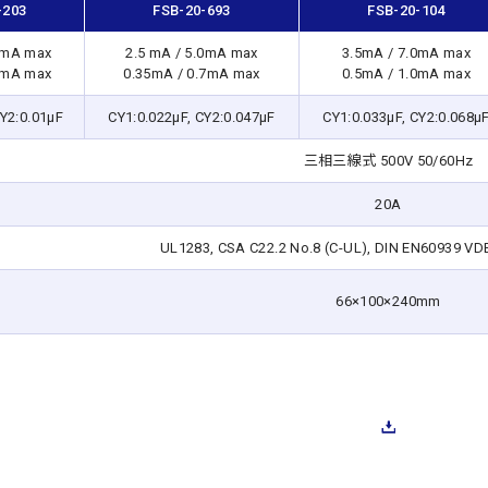
-203
FSB-20-693
FSB-20-104
0mA max
2.5 mA / 5.0mA max
3.5mA / 7.0mA max
2mA max
0.35mA / 0.7mA max
0.5mA / 1.0mA max
CY2:0.01μF
CY1:0.022μF, CY2:0.047μF
CY1:0.033μF, CY2:0.068μ
三相三線式 500V 50/60Hz
20A
UL1283, CSA C22.2 No.8 (C-UL), DIN EN60939 VDE
66×100×240mm