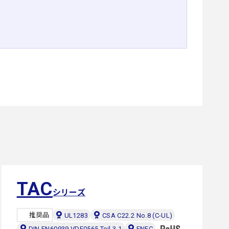
TAC
シリーズ
推奨品
UL1283
CSA C22.2 No.8 (C-UL)
DIN EN60939 VDE0565 Teil 3-1
ENEC