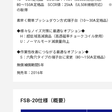
80～150A定格品 SCCR値：25kA（UL508規格対応
の取得
素早く簡単プッシュダウン方式端子台（10～30A定格品）
◆様々なノイズ対策に最適なオプション◆
H：超低域高減衰品（高透磁率チョークコイル使用）
U：ノーマルモード減衰量向上
◆作業性改善につながる最適なオプション◆
S：六角穴タイプの端子台に変更（80～150A定格品）
無償補償期間5年
発売年：2016年
FSB-20仕様（概要）