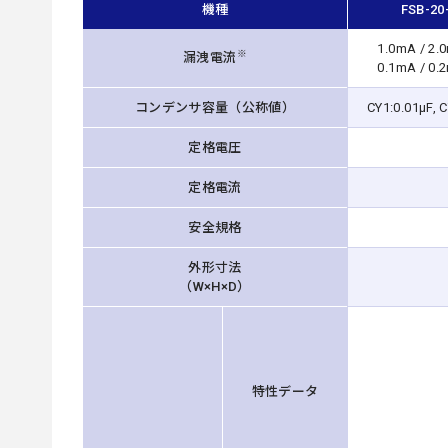
機種
FSB-20
1.0mA / 2.
※
漏洩電流
0.1mA / 0.
コンデンサ容量（公称値）
CY1:0.01μF, 
定格電圧
定格電流
安全規格
外形寸法
（W×H×D）
特性データ