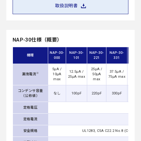
取扱説明書
NAP-30仕様（概要）
NAP-30-
NAP-30-
NAP-30-
NAP-30-
NAP-3
機種
000
101
221
331
471
5μA /
25μA /
50μA
12.5μA /
37.5μA /
※
漏洩電流
10μA
50μA
100μ
25μA max
75μA max
max
max
ma
コンデンサ容量
なし
100pF
220pF
330pF
470p
（公称値）
定格電圧
AC
定格電流
安全規格
UL1283, CSA C22.2 No.8 (C-UL),