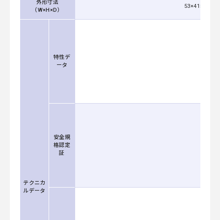
外形寸法
53×41×92
（W×H×D）
特性デ
ータ
安全規
格認定
証
テクニカ
ルデータ