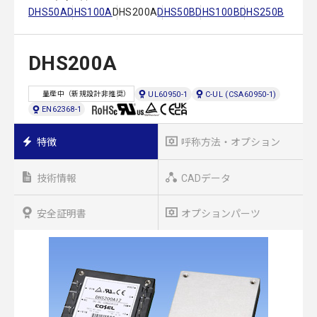
DHS50A
DHS100A
DHS200A
DHS50B
DHS100B
DHS250B
DHS200A
UL60950-1
C-UL (CSA60950-1)
量産中（新規設計非推奨）
EN62368-1
特徴
呼称方法・オプション
技術情報
CADデータ
安全証明書
オプションパーツ