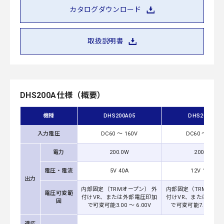
カタログダウンロード
取扱説明書
DHS200A仕様（概要）
機種
DHS200A05
DHS200A12
入力電圧
DC60 ～ 160V
DC60 ～ 160V
電力
200.0W
200.4W
電圧・電流
5V 40A
12V 16.7A
出力
内部固定（TRMオープン） 外
内部固定（TRMオープ
電圧可変範
付けVR、または外部電圧印加
付けVR、または外部
囲
で可変可能3.00 ～ 6.00V
で可変可能7.20 ～ 13
適応