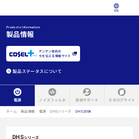
EN
Products Information
製品情報
デンゲン技術の
今を伝える情報サイト
製品ステータスについて
電源
ノイズフィルタ
技術サポート
カタログサイト
ホーム
製品情報
電源
DHSシリーズ
DHS200A
DHS
シリーズ