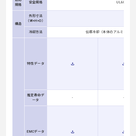
安全規格
UL60950-1, 
規格
外形寸法
（W×H×D）
構造
冷却方法
伝導冷却（本体のアルミベース
特性データ
推定寿命デ
-
-
ータ
EMCデータ