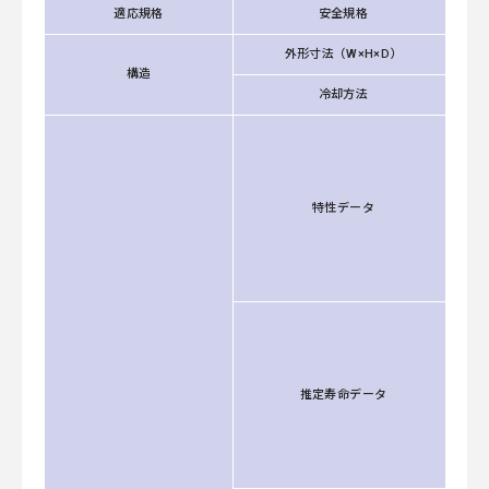
適応規格
安全規格
外形寸法（W×H×D）
構造
冷却方法
特性データ
推定寿命データ