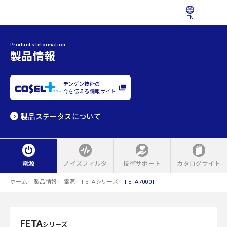
EN
Products Information
製品情報
デンゲン技術の
今を伝える情報サイト
製品ステータスについて
電源
ノイズフィルタ
技術サポート
カタログサイト
ホーム
製品情報
電源
FETAシリーズ
FETA7000T
FETA
シリーズ