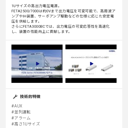
1Uサイズの高出力電圧電源。
FETA2500/7000は約0Vまで出力電圧を可変可能で、高周波ア
ンプやIH装置、サーボアンプ駆動などの仕様に応じた安定電
圧を供給します。
さらにFETA3000BCでは、出力電圧の可変応答性を高速化
し、装置の性能向上に貢献します。
技術的特徴
AUX
並列運転
アラーム
高さ1Uサイズ