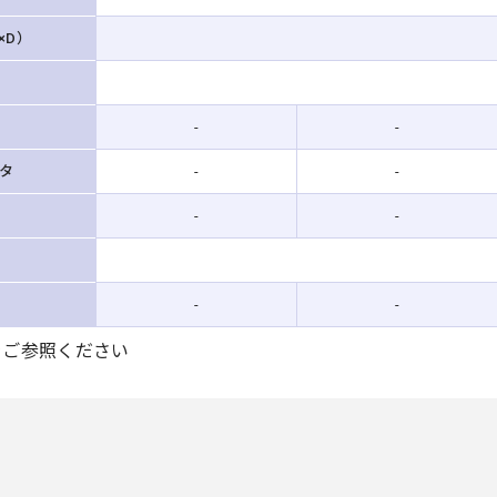
×D）
-
-
タ
-
-
-
-
-
-
をご参照ください