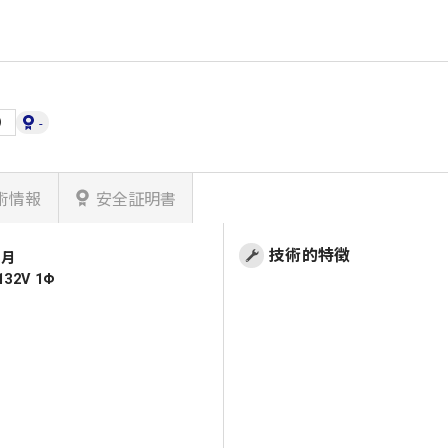
日）
-
術情報
安全証明書
技術的特徴
1月
32V 1Φ