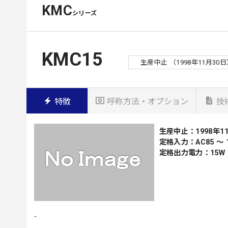
KMC
シリーズ
KMC15
生産中止 （1998年11月30
特徴
呼称方法・オプション
技
生産中止：1998年1
定格入力：AC85 ～ 1
定格出力電力：15W
-