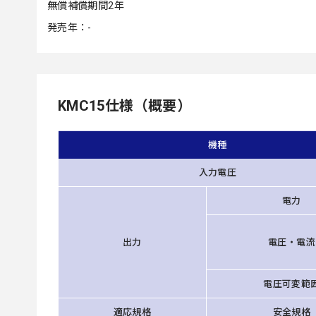
無償補償期間2年
発売年：-
KMC15仕様（概要）
機種
入力電圧
電力
出力
電圧・電流
電圧可変範
適応規格
安全規格