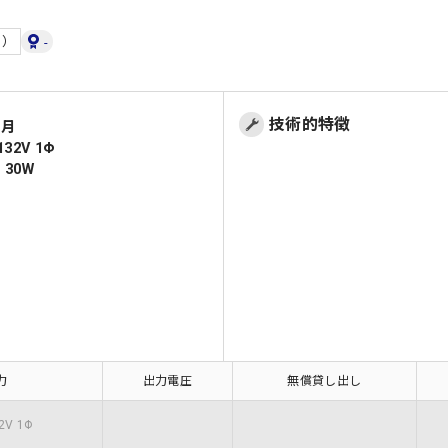
日）
-
技術的特徴
1月
32V 1Φ
 30W
力
出力電圧
無償貸し出し
2V 1Φ