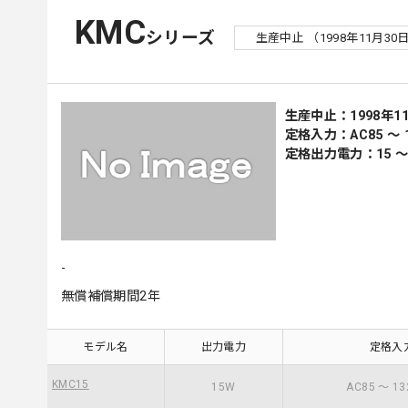
KMC
シリーズ
生産中止 （1998年11月30
生産中止：1998年1
定格入力：AC85 ～ 1
定格出力電力：15 ～
-
無償補償期間2年
モデル名
出力電力
定格入
KMC15
15W
AC85 ～ 13