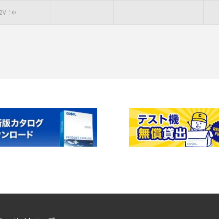
2V 1Φ