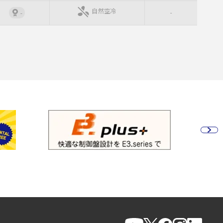
自然空冷
-
-