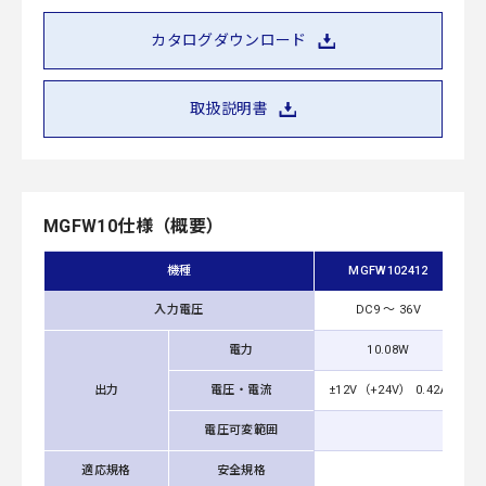
カタログダウンロード
取扱説明書
MGFW10仕様（概要）
機種
MGFW102412
入力電圧
DC9 ～ 36V
電力
10.08W
出力
電圧・電流
±12V（+24V） 0.42A
±
電圧可変範囲
適応規格
安全規格