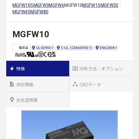
MGFW1R5
MGFW3
MGFW6
MGFW10
MGFW15
MGFW30
MGFW40
MGFW80
MGFW10
UL60950-1
C-UL (CSA60950-1)
EN62368-1
推奨品
特徴
呼称方法・オプション
技術情報
CADデータ
安全証明書