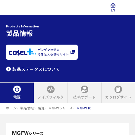
EN
Products Information
製品情報
デンゲン技術の
今を伝える情報サイト
製品ステータスについて
電源
ノイズフィルタ
技術サポート
カタログサイト
ホーム
製品情報
電源
MGFWシリーズ
MGFW10
MGFW
シリーズ