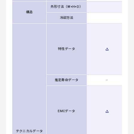
外形寸法（W×H×D）
構造
冷却方法
特性データ
推定寿命データ
-
EMCデータ
テクニカルデータ