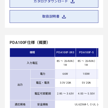
カタログダウンロード
取扱説明書
PDA100F仕様（概要）
機種
PDA100F-3R3
PDA100F-5
PDA10
85 ～ 264VAC
85 ～ 264VAC
85 ～ 
入力電圧
1Φ
1Φ
1
電力
66W
100W
10
電圧・電流
3.3V 20A
5V 20A
12V 
出力
10.
電圧可変範囲
2.85 ～ 3.63V
4.00 ～ 5.50V
13.
適応規格
安全規格
UL62368-1, C-UL (equiv