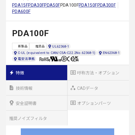
PDA15F
PDA30F
PDA50F
PDA100F
PDA150F
PDA300F
PDA600F
PDA100F
UL62368-1
新製品
推奨品
C-UL (equivalent to CAN/CSA-C22.2No.62368-1)
EN62368-1
電安法準拠
特徴
呼称方法・オプション
技術情報
CADデータ
安全証明書
オプションパーツ
推奨ノイズフィルタ