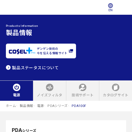
EN
Products Information
製品情報
デンゲン技術の
今を伝える情報サイト
製品ステータスについて
電源
ノイズフィルタ
技術サポート
カタログサイト
ホーム
製品情報
電源
PDAシリーズ
PDA100F
PDA
シリーズ