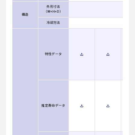
外形寸法
（W×H×D）
構造
冷却方法
特性データ
推定寿命データ