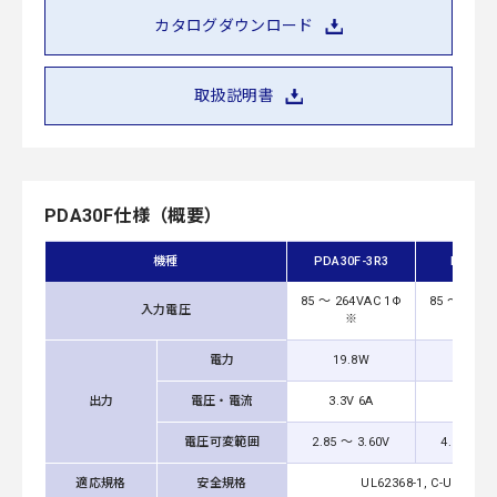
カタログダウンロード
取扱説明書
PDA30F仕様（概要）
機種
PDA30F-3R3
PDA30F
85 ～ 264VAC 1Φ
85 ～ 264V
入力電圧
※
※
電力
19.8W
30W
出力
電圧・電流
3.3V 6A
5V 6A
電圧可変範囲
2.85 ～ 3.60V
4.50 ～ 5
適応規格
安全規格
UL62368-1, C-UL (equ