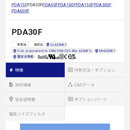
PDA15F
PDA30F
PDA50F
PDA100F
PDA150F
PDA300F
PDA600F
PDA30F
UL62368-1
新製品
推奨品
C-UL (equivalent to CAN/CSA-C22.2No.62368-1)
EN62368-1
電安法準拠
特徴
呼称方法・オプション
技術情報
CADデータ
安全証明書
オプションパーツ
推奨ノイズフィルタ