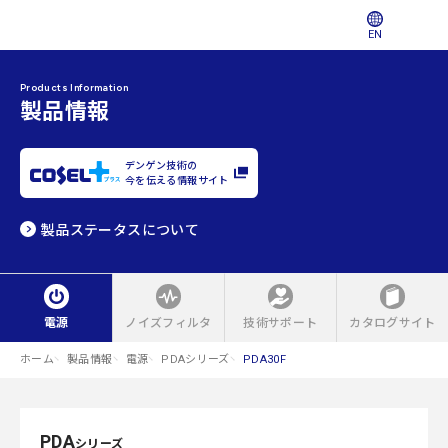
EN
Products Information
製品情報
デンゲン技術の
今を伝える情報サイト
製品ステータスについて
電源
ノイズフィルタ
技術サポート
カタログサイト
ホーム
製品情報
電源
PDAシリーズ
PDA30F
PDA
シリーズ