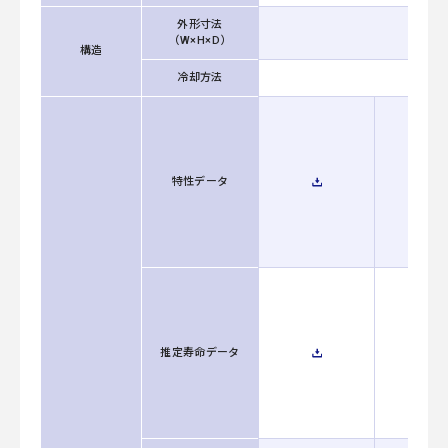
外形寸法
（W×H×D）
構造
冷却方法
特性データ
推定寿命データ