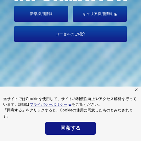
新卒採用情報
キャリア採用情報
コーセルのご紹介
当サイトではCookieを使用して、サイトの利便性向上やアクセス解析を行って
います。詳細は
プライバシーポリシー
をご覧ください。
「同意する」をクリックすると、Cookieの使用に同意したものとみなされま
す。
News
同意する
会社概要
© 2015 COSEL CO.,LTD.
2026.06.05
2028年卒対象 インターンシップ・会社説明会情報を更新しま