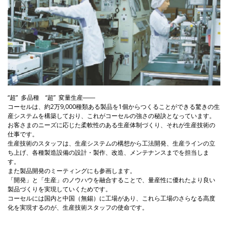
“超” 多品種 “超” 変量生産――
コーセルは、約2万9,000種類ある製品を1個からつくることができる驚きの生
産システムを構築しており、これがコーセルの強さの秘訣となっています。
お客さまのニーズに応じた柔軟性のある生産体制づくり、それが生産技術の
仕事です。
生産技術のスタッフは、生産システムの構想から工法開発、生産ラインの立
ち上げ、各種製造設備の設計・製作、改造、メンテナンスまでを担当しま
す。
また製品開発のミーティングにも参画します。
「開発」と「生産」のノウハウを融合することで、量産性に優れたより良い
製品づくりを実現していくためです。
コーセルには国内と中国（無錫）に工場があり、これら工場のさらなる高度
化を実現するのが、生産技術スタッフの使命です。