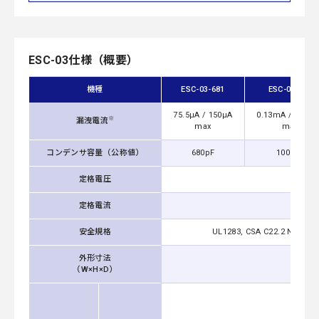
ESC-03仕様（概要）
機種
ESC-03-681
ESC-03-102
75.5μA / 150μA
0.13mA / 0.25
※
漏洩電流
max
max
コンデンサ容量（公称値）
680pF
1000pF
定格電圧
定格電流
安全規格
UL1283, CSA C22.2 No.8 (
外形寸法
39×3
（W×H×D）