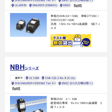
DIN EN60939 VDE0565 Teil 3-1
ENEC (DC入力時は除く)
UL60939
EN60939 (DEMKO)
ENEC
単相250VAC(4～30A) 単相277VAC /
300VDC(40～60A)
汎用 150ｋHz-1MHz高減衰 1段フィ
ルタ
NBH
シリーズ
UL1283
CSA C22.2 No.8 (C-UL)
量産中
DIN EN60939 VDE0565 Teil 3-1
ENEC (DC入力時は除く)
単相250V 6 ～ 30A
超低域広帯域 9ｋHz-10MHz高減衰 2
段フィルタ