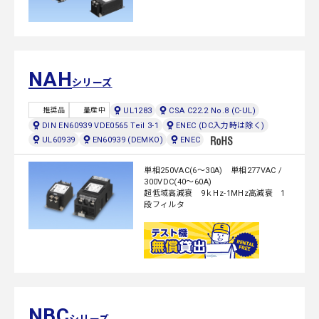
NAH
シリーズ
UL1283
CSA C22.2 No.8 (C-UL)
推奨品
量産中
DIN EN60939 VDE0565 Teil 3-1
ENEC (DC入力時は除く)
UL60939
EN60939 (DEMKO)
ENEC
単相250VAC(6～30A) 単相277VAC /
300VDC(40～60A)
超低域高減衰 9ｋHz-1MHz高減衰 1
段フィルタ
NBC