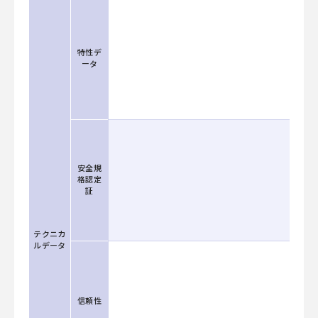
特性デ
ータ
安全規
格認定
証
テクニカ
ルデータ
信頼性