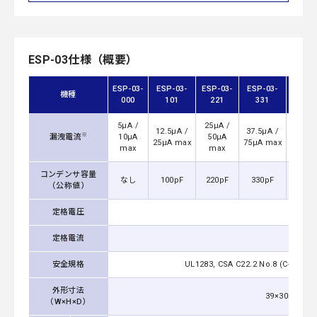
ESP-03仕様（概要）
ESP-03-
ESP-03-
ESP-03-
ESP-03-
ESP-0
機種
000
101
221
331
471
5μA /
25μA /
50μA
12.5μA /
37.5μA /
※
漏洩電流
10μA
50μA
100μ
25μA max
75μA max
max
max
ma
コンデンサ容量
なし
100pF
220pF
330pF
470p
（公称値）
定格電圧
AC
定格電流
安全規格
UL1283, CSA C22.2 No.8 (C-UL),
外形寸法
39×30×85
（W×H×D）