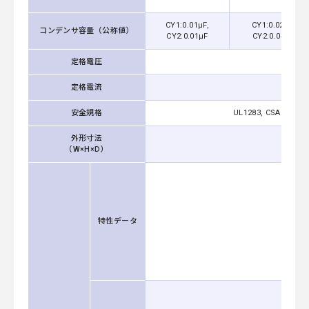
CY1:0.01μF,
CY1:0.022μF,
コンデンサ容量（公称値）
CY2:0.01μF
CY2:0.047μF
定格電圧
定格電流
安全規格
UL1283, CSA C22.2 N
外形寸法
（W×H×D）
特性データ