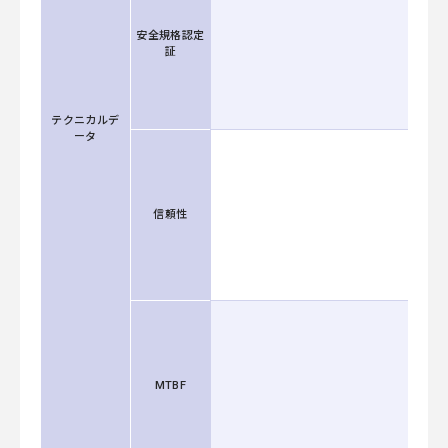
安全規格認定
証
テクニカルデ
ータ
信頼性
MTBF