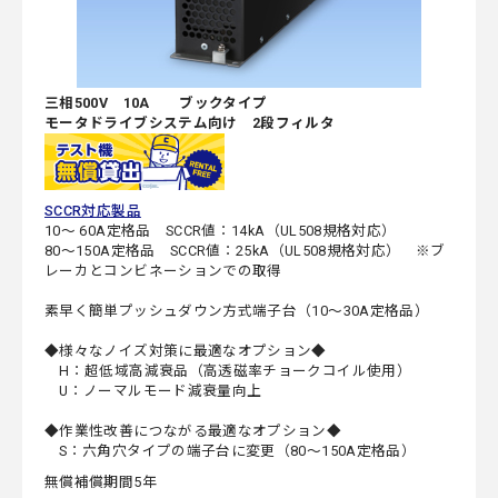
三相500V 10A ブックタイプ
モータドライブシステム向け 2段フィルタ
SCCR対応製品
10～ 60A定格品 SCCR値：14kA（UL508規格対応）
80～150A定格品 SCCR値：25kA（UL508規格対応） ※ブ
レーカとコンビネーションでの取得
素早く簡単プッシュダウン方式端子台（10～30A定格品）
◆様々なノイズ対策に最適なオプション◆
H：超低域高減衰品（高透磁率チョークコイル使用）
U：ノーマルモード減衰量向上
◆作業性改善につながる最適なオプション◆
S：六角穴タイプの端子台に変更（80～150A定格品）
無償補償期間5年