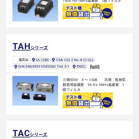
150ｋHz-1MHz高減衰 1段フィルタ
TAH
シリーズ
UL1283
CSA C22.2 No.8 (C-UL)
推奨品
DIN EN60939 VDE0565 Teil 3-1
ENEC
三相500V 4 ～ 150A 汎用 低背型
超低域高減衰 9ｋHz-1MHz高減衰 1
段フィルタ
TAC
シリーズ