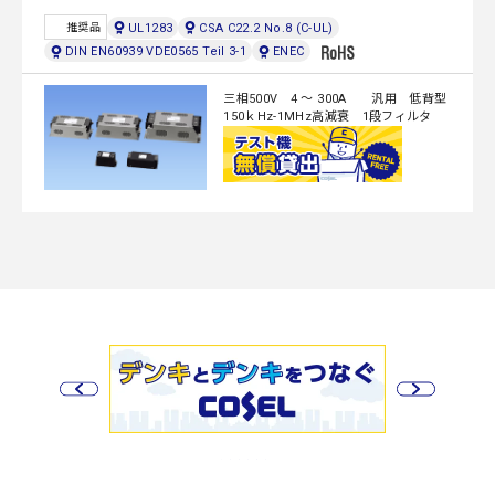
UL1283
CSA C22.2 No.8 (C-UL)
推奨品
DIN EN60939 VDE0565 Teil 3-1
ENEC
三相500V 4 ～ 300A 汎用 低背型
150ｋHz-1MHz高減衰 1段フィルタ