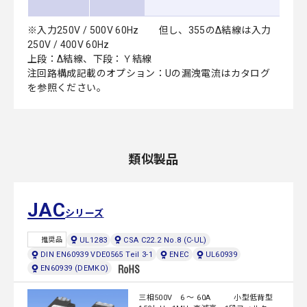
※入力250V / 500V 60Hz 但し、355のΔ結線は入力
250V / 400V 60Hz
上段：Δ結線、下段：Ｙ結線
注回路構成記載のオプション：Uの漏洩電流はカタログ
を参照ください。
類似製品
JAC
シリーズ
UL1283
CSA C22.2 No.8 (C-UL)
推奨品
DIN EN60939 VDE0565 Teil 3-1
ENEC
UL60939
EN60939 (DEMKO)
三相500V 6 ～ 60A 小型低背型