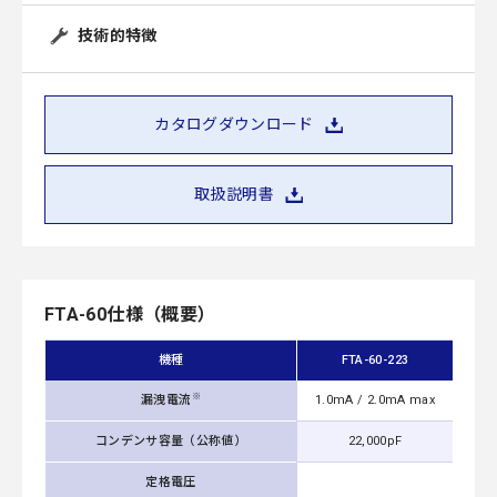
技術的特徴
カタログダウンロード
取扱説明書
FTA-60仕様（概要）
機種
FTA-60-223
※
漏洩電流
1.0mA / 2.0mA max
2.5
コンデンサ容量（公称値）
22,000pF
定格電圧