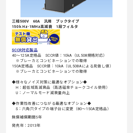
三相500V 60A 汎用 ブックタイプ
150ｋHz-1MHz高減衰 1段フィルタ
SCCR対応製品
40～125A定格品 SCCR値：10kA（UL508規格対応）
※ブレーカとコンビネーションでの取得
150A定格品 SCCR値：10kA（UL508Aによる見做し値）
※ブレーカとコンビネーションでの取得
◆様々なノイズ対策に最適なオプション◆
H：超低域高減衰品（高透磁率チョークコイル使用）
U：ノーマルモード減衰量向上
◆作業性改善につながる最適なオプション◆
S：六角穴タイプの端子台に変更（80～150A定格品）
無償補償期間5年
発売年：2013年