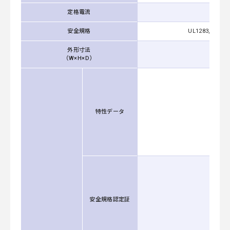
定格電流
安全規格
UL1283, CSA C2
外形寸法
65
（W×H×D）
特性データ
安全規格認定証