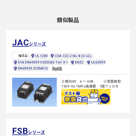
類似製品
JAC
シリーズ
UL1283
CSA C22.2 No.8 (C-UL)
推奨品
DIN EN60939 VDE0565 Teil 3-1
ENEC
UL60939
EN60939 (DEMKO)
三相500V 6 ～ 60A 小型低背型
150ｋHz-1MHz高減衰 1段フィルタ
FSB
シリーズ