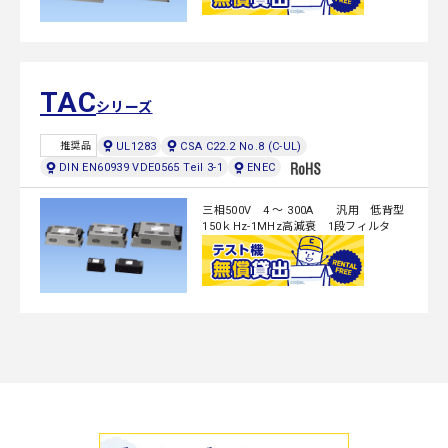
TAC
シリーズ
UL1283
CSA C22.2 No.8 (C-UL)
推奨品
DIN EN60939 VDE0565 Teil 3-1
ENEC
三相500V 4 ～ 300A 汎用 低背型
150ｋHz-1MHz高減衰 1段フィルタ