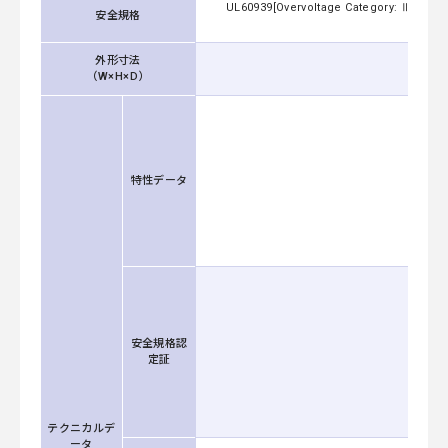
UL60939[Overvoltage Category: Ⅲ Altitu
安全規格
Cate
外形寸法
（W×H×D）
特性データ
安全規格認
定証
テクニカルデ
ータ