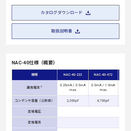
カタログダウンロード
取扱説明書
NAC-40仕様（概要）
機種
NAC-40-222
NAC-40-472
NAC
0.25mA / 0.5mA
0.5mA / 1.0mA
1.25m
※
漏洩電流
max
max
コンデンサ容量（公称値）
2,200pF
4,700pF
0.
定格電圧
定格電流