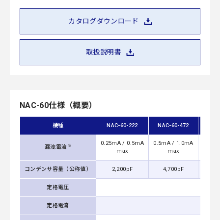
カタログダウンロード
取扱説明書
NAC-60仕様（概要）
機種
NAC-60-222
NAC-60-472
NAC
0.25mA / 0.5mA
0.5mA / 1.0mA
1.25m
※
漏洩電流
max
max
コンデンサ容量（公称値）
2,200pF
4,700pF
0.
定格電圧
定格電流