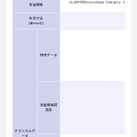
UL60939[Overvoltage Category: Ⅲ Altitu
安全規格
Cate
外形寸法
（W×H×D）
特性データ
安全規格認
定証
テクニカルデ
ータ