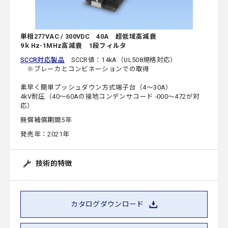
単相277VAC / 300VDC 40A 超低域高減衰
9ｋHz-1MHz高減衰 1段フィルタ
SCCR対応製品
SCCR値：14kA（UL508規格対応）
※ブレーカとコンビネーションでの取得
素早く簡単プッシュダウン方式端子台（4～30A）
4kV耐圧（40～60Aの接地コンデンサコード -000～472が対
応）
無償補償期間5年
発売年：2021年
技術的特徴
カタログダウンロード