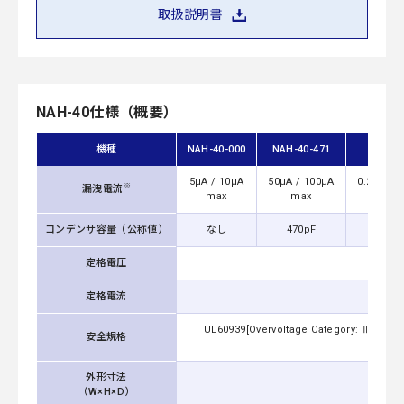
取扱説明書
NAH-40仕様（概要）
機種
NAH-40-000
NAH-40-471
NAH-40
5μA / 10μA
50μA / 100μA
0.25mA /
※
漏洩電流
max
max
ma
コンデンサ容量（公称値）
なし
470pF
2,20
定格電圧
定格電流
UL60939[Overvoltage Category: Ⅲ Altitu
安全規格
Cate
外形寸法
（W×H×D）