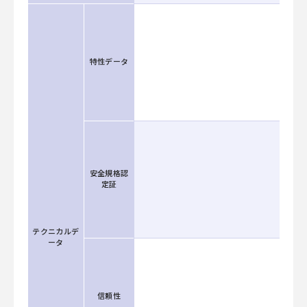
特性データ
安全規格認
定証
テクニカルデ
ータ
信頼性