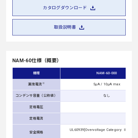
カタログダウンロード
取扱説明書
NAM-60仕様（概要）
機種
NAM-60-000
※
漏洩電流
5μA / 10μA max
コンデンサ容量（公称値）
なし
定格電圧
定格電流
UL60939[Overvoltage Category: Ⅲ Altitu
安全規格
Cate