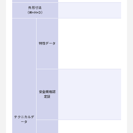
外形寸法
（W×H×D）
特性データ
安全規格認
定証
テクニカルデ
ータ