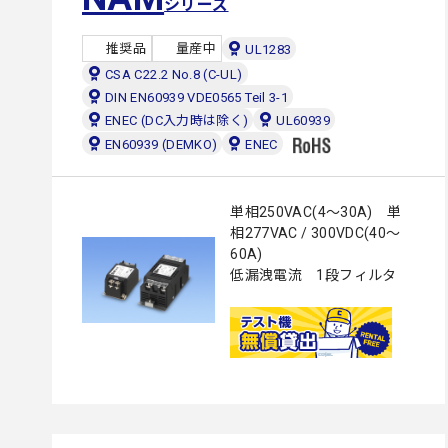
シリーズ
推奨品
量産中
UL1283
CSA C22.2 No.8 (C-UL)
DIN EN60939 VDE0565 Teil 3-1
ENEC (DC入力時は除く)
UL60939
EN60939 (DEMKO)
ENEC
単相250VAC(4～30A) 単
相277VAC / 300VDC(40～
60A)
低漏洩電流 1段フィルタ