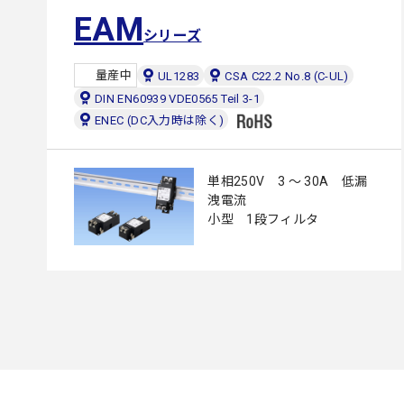
EAM
シリーズ
量産中
UL1283
CSA C22.2 No.8 (C-UL)
DIN EN60939 VDE0565 Teil 3-1
ENEC (DC入力時は除く)
単相250V 3 ～ 30A 低漏
洩電流
小型 1段フィルタ