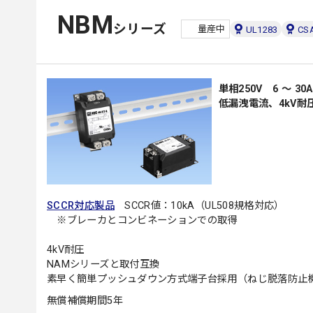
NBM
シリーズ
量産中
UL1283
CSA
単相250V 6 ～ 3
低漏洩電流、4kV耐
SCCR対応製品
SCCR値：10kA（UL508規格対応）
※ブレーカとコンビネーションでの取得
4kV耐圧
NAMシリーズと取付互換
素早く簡単プッシュダウン方式端子台採用（ねじ脱落防止
無償補償期間5年