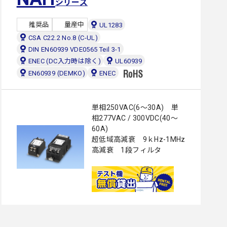
シリーズ
推奨品
量産中
UL1283
CSA C22.2 No.8 (C-UL)
DIN EN60939 VDE0565 Teil 3-1
ENEC (DC入力時は除く)
UL60939
EN60939 (DEMKO)
ENEC
単相250VAC(6～30A) 単
相277VAC / 300VDC(40～
60A)
超低域高減衰 9ｋHz-1MHz
高減衰 1段フィルタ