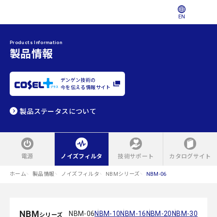
EN
Products Information
製品情報
デンゲン技術の
今を伝える情報サイト
製品ステータスについて
電源
ノイズフィルタ
技術サポート
カタログサイト
ホーム
製品情報
ノイズフィルタ
NBMシリーズ
NBM-06
NBM
NBM-06
NBM-10
NBM-16
NBM-20
NBM-30
シリーズ