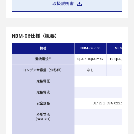
取扱説明書
NBM-06仕様（概要）
機種
NBM-06-000
NBM-06-10
※
漏洩電流
5μA / 10μA max
12.5μA / 25μA
コンデンサ容量（公称値）
なし
100pF
定格電圧
定格電流
安全規格
UL1283, CSA C22.2 No.8
外形寸法
53
（W×H×D）