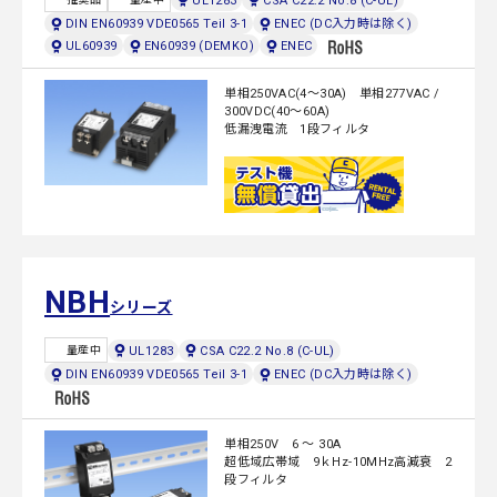
UL1283
CSA C22.2 No.8 (C-UL)
DIN EN60939 VDE0565 Teil 3-1
ENEC (DC入力時は除く)
UL60939
EN60939 (DEMKO)
ENEC
単相250VAC(4～30A) 単相277VAC /
300VDC(40～60A)
低漏洩電流 1段フィルタ
NBH
シリーズ
UL1283
CSA C22.2 No.8 (C-UL)
量産中
DIN EN60939 VDE0565 Teil 3-1
ENEC (DC入力時は除く)
単相250V 6 ～ 30A
超低域広帯域 9ｋHz-10MHz高減衰 2
段フィルタ