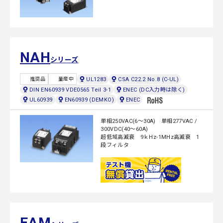
NAH
シリーズ
UL1283
CSA C22.2 No.8 (C-UL)
推奨品
量産中
DIN EN60939 VDE0565 Teil 3-1
ENEC (DC入力時は除く)
UL60939
EN60939 (DEMKO)
ENEC
単相250VAC(6～30A) 単相277VAC /
300VDC(40～60A)
超低域高減衰 9ｋHz-1MHz高減衰 1
段フィルタ
EAM