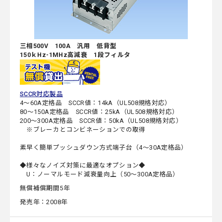
三相500V 100A 汎用 低背型
150ｋHz-1MHz高減衰 1段フィルタ
SCCR対応製品
4～60A定格品 SCCR値：14kA（UL508規格対応）
80～150A定格品 SCCR値：25kA（UL508規格対応）
200～300A定格品 SCCR値：50kA（UL508規格対応）
※ブレーカとコンビネーションでの取得
素早く簡単プッシュダウン方式端子台（4～30A定格品）
◆様々なノイズ対策に最適なオプション◆
U：ノーマルモード減衰量向上（50～300A定格品）
無償補償期間5年
発売年：2008年