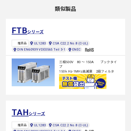
類似製品
FTB
シリーズ
UL1283
CSA C22.2 No.8 (C-UL)
推奨品
DIN EN60939 VDE0565 Teil 3-1
ENEC
三相500V 80 ～ 150A ブックタイ
プ
150ｋHz-1MHz高減衰 2段フィルタ
TAH
シリーズ
UL1283
CSA C22.2 No.8 (C-UL)
推奨品