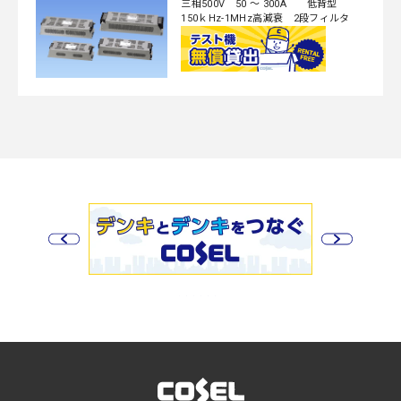
三相500V 50 ～ 300A 低背型
150ｋHz-1MHz高減衰 2段フィルタ