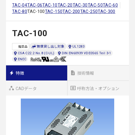
TAC-04
TAC-06
TAC-10
TAC-20
TAC-30
TAC-50
TAC-60
TAC-80
TAC-100
TAC-150
TAC-200
TAC-250
TAC-300
TAC-100
無償貸し出し対象
UL1283
推奨品
CSA C22.2 No.8 (C-UL)
DIN EN60939 VDE0565 Teil 3-1
ENEC
特徴
技術情報
CADデータ
呼称方法・オプション