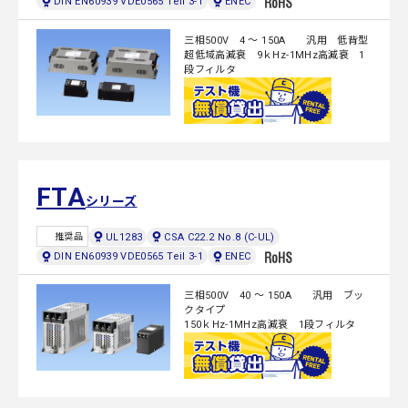
DIN EN60939 VDE0565 Teil 3-1
ENEC
三相500V 4 ～ 150A 汎用 低背型
超低域高減衰 9ｋHz-1MHz高減衰 1
段フィルタ
FTA
シリーズ
UL1283
CSA C22.2 No.8 (C-UL)
推奨品
DIN EN60939 VDE0565 Teil 3-1
ENEC
三相500V 40 ～ 150A 汎用 ブッ
クタイプ
150ｋHz-1MHz高減衰 1段フィルタ