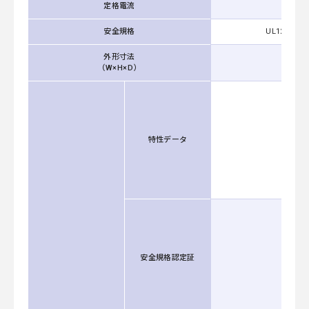
定格電流
安全規格
UL1283, CS
外形寸法
（W×H×D）
特性データ
安全規格認定証