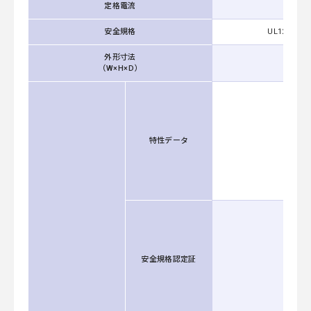
定格電流
安全規格
UL1283, CS
外形寸法
（W×H×D）
特性データ
安全規格認定証