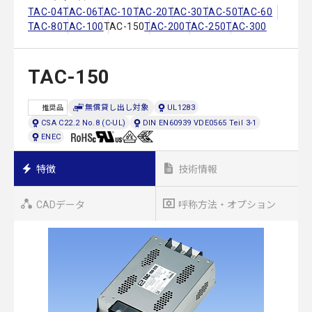
TAC-04
TAC-06
TAC-10
TAC-20
TAC-30
TAC-50
TAC-60
TAC-80
TAC-100
TAC-150
TAC-200
TAC-250
TAC-300
TAC-150
無償貸し出し対象
UL1283
推奨品
CSA C22.2 No.8 (C-UL)
DIN EN60939 VDE0565 Teil 3-1
ENEC
特徴
技術情報
CADデータ
呼称方法・オプション