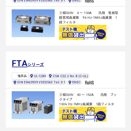
DIN EN60939 VDE0565 Teil 3-1
ENEC
三相500V 4 ～ 150A 汎用 低背型
超低域高減衰 9ｋHz-1MHz高減衰 1
段フィルタ
FTA
シリーズ
UL1283
CSA C22.2 No.8 (C-UL)
推奨品
DIN EN60939 VDE0565 Teil 3-1
ENEC
三相500V 40 ～ 150A 汎用 ブッ
クタイプ
150ｋHz-1MHz高減衰 1段フィルタ