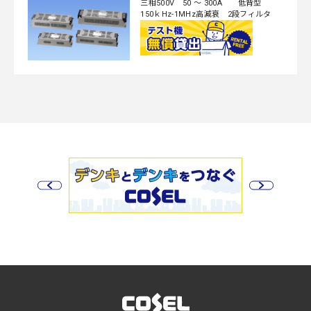
三相500V 50 ～ 300A 低背型
150ｋHz-1MHz高減衰 2段フィルタ