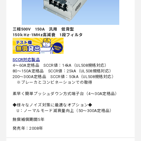
三相500V 150A 汎用 低背型
150ｋHz-1MHz高減衰 1段フィルタ
SCCR対応製品
4～60A定格品 SCCR値：14kA（UL508規格対応）
80～150A定格品 SCCR値：25kA（UL508規格対応）
200～300A定格品 SCCR値：50kA（UL508規格対応）
※ブレーカとコンビネーションでの取得
素早く簡単プッシュダウン方式端子台（4～30A定格品）
◆様々なノイズ対策に最適なオプション◆
U：ノーマルモード減衰量向上（50～300A定格品）
無償補償期間5年
発売年：2008年