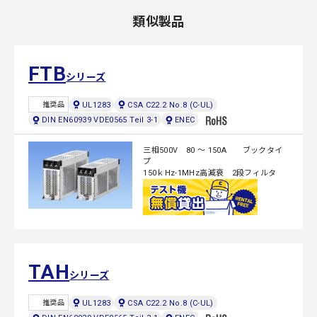
類似製品
FTB
シリーズ
UL1283
CSA C22.2 No.8 (C-UL)
推奨品
DIN EN60939 VDE0565 Teil 3-1
ENEC
三相500V 80 ～ 150A ブックタイ
プ
150ｋHz-1MHz高減衰 2段フィルタ
TAH
シリーズ
UL1283
CSA C22.2 No.8 (C-UL)
推奨品