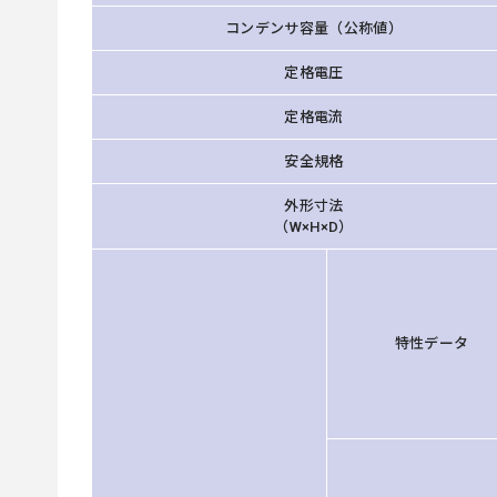
コンデンサ容量（公称値）
定格電圧
定格電流
安全規格
外形寸法
（W×H×D）
特性データ