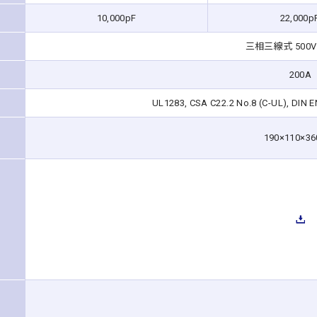
10,000pF
22,000p
三相三線式 500V 
200A
UL1283, CSA C22.2 No.8 (C-UL), DIN E
190×110×3