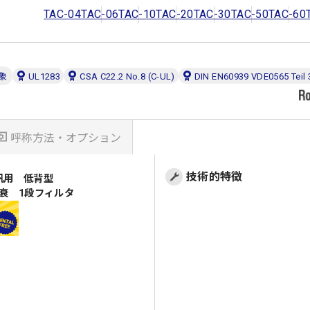
TAC-04
TAC-06
TAC-10
TAC-20
TAC-30
TAC-50
TAC-60
象
UL1283
CSA C22.2 No.8 (C-UL)
DIN EN60939 VDE0565 Teil 
呼称方法・オプション
技術的特徴
 汎用 低背型
高減衰 1段フィルタ