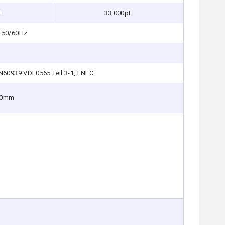
F
33,000pF
50/60Hz
N60939 VDE0565 Teil 3-1, ENEC
60mm