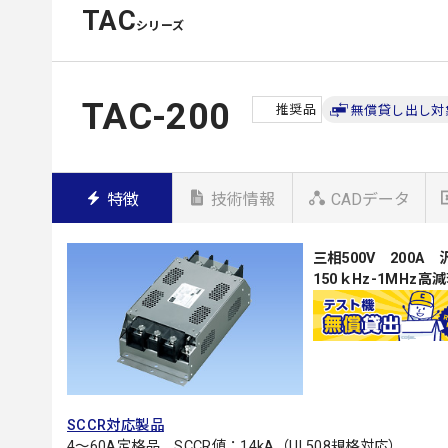
TAC
シリーズ
TAC-200
推奨品
無償貸し出し対
特徴
技術情報
CADデータ
三相500V 200A
150ｋHz-1MHz
SCCR対応製品
4～60A定格品 SCCR値：14kA（UL508規格対応）