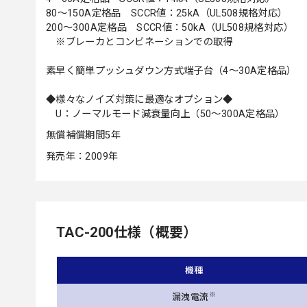
80～150A定格品 SCCR値：25kA（UL508規格対応）
200～300A定格品 SCCR値：50kA（UL508規格対応）
※ブレーカとコンビネーションでの取得
素早く簡単プッシュダウン方式端子台（4～30A定格品）
◆様々なノイズ対策に最適なオプション◆
U：ノーマルモード減衰量向上（50～300A定格品）
無償補償期間5年
発売年：2009年
TAC-200仕様（概要）
機種
※
漏洩電流