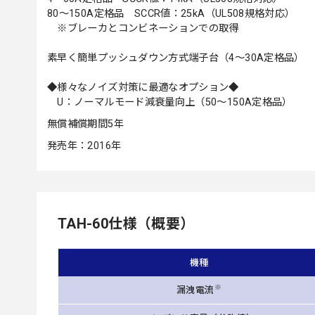
80～150A定格品 SCCR値：25kA（UL508規格対応）
※ブレーカとコンビネーションでの取得
素早く簡単プッシュダウン方式端子台（4～30A定格品）
◆様々なノイズ対策に最適なオプション◆
U：ノーマルモード減衰量向上（50～150A定格品）
無償補償期間5年
発売年：2016年
TAH-60仕様（概要）
機種
※
漏洩電流