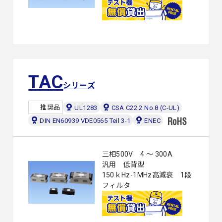
TAC
シリーズ
推奨品
UL1283
CSA C22.2 No.8 (C-UL)
DIN EN60939 VDE0565 Teil 3-1
ENEC
三相500V 4 ～ 300A
汎用 低背型
150ｋHz-1MHz高減衰 1段
フィルタ