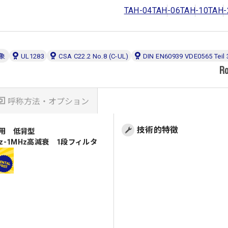
TAH-04
TAH-06
TAH-10
TAH-
象
UL1283
CSA C22.2 No.8 (C-UL)
DIN EN60939 VDE0565 Teil 
呼称方法・オプション
技術的特徴
汎用 低背型
z-1MHz高減衰 1段フィルタ