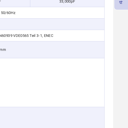
F
33,000pF
50/60Hz
N60939 VDE0565 Teil 3-1, ENEC
9mm