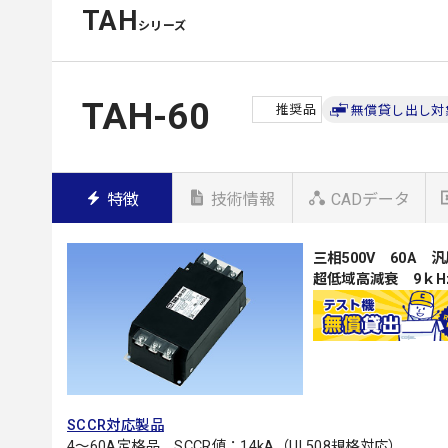
TAH
シリーズ
TAH-60
推奨品
無償貸し出し対
特徴
技術情報
CADデータ
三相500V 60A 
超低域高減衰 9ｋH
SCCR対応製品
4～60A定格品 SCCR値：14kA（UL508規格対応）