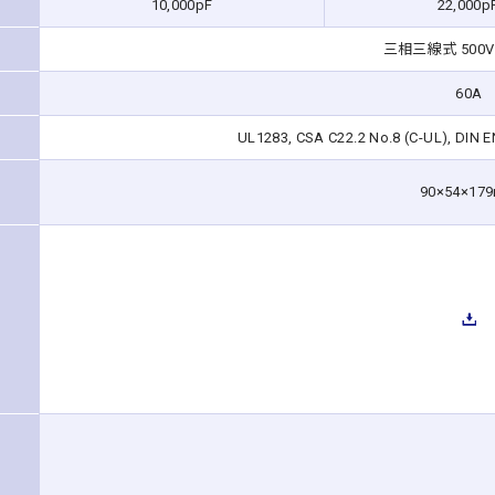
10,000pF
22,000p
三相三線式 500V 
60A
UL1283, CSA C22.2 No.8 (C-UL), DIN E
90×54×17