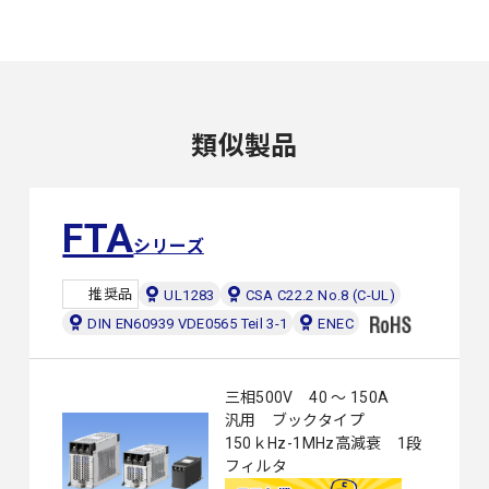
類似製品
FTA
シリーズ
推奨品
UL1283
CSA C22.2 No.8 (C-UL)
DIN EN60939 VDE0565 Teil 3-1
ENEC
三相500V 40 ～ 150A
汎用 ブックタイプ
150ｋHz-1MHz高減衰 1段
フィルタ