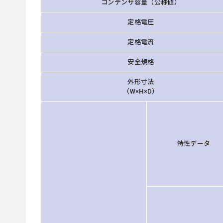
コンデンサ容量（公称値）
定格電圧
定格電流
安全規格
外形寸法
（W×H×D）
特性データ