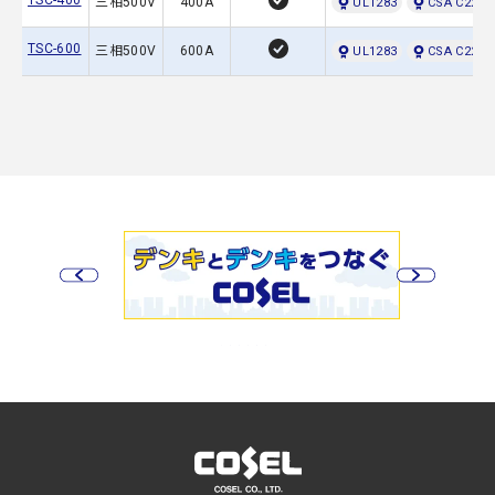
TSC-400
三相500V
400A
UL1283
CSA C22.2 
TSC-600
三相500V
600A
UL1283
CSA C22.2 