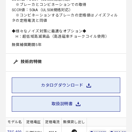
※ブレーカとコンビネーションでの取得
SCCR値：50kA（UL508規格対応）
※コンビネーションするブレーカの定格値はノイズフィル
タの定格電流と同値
◆様々なノイズ対策に最適なオプション◆
H：超低域高減衰品（高透磁率チョークコイル使用）
無償補償期間5年
技術的特徴
カタログダウンロード
取扱説明書
モデル名
定格電圧
定格電流
無償貸し出し