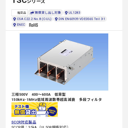
TSC
シリーズ
無償貸し出し対象
UL1283
推奨品
CSA C22.2 No.8 (C-UL)
DIN EN60939 VDE0565 Teil 3-1
ENEC
三相500V 400～600A 低背型
150kHz-1MHz低域周波数帯超高減衰 多段フィルタ
SCCR対応製品
SCCR値：35kA（UL508規格対応）