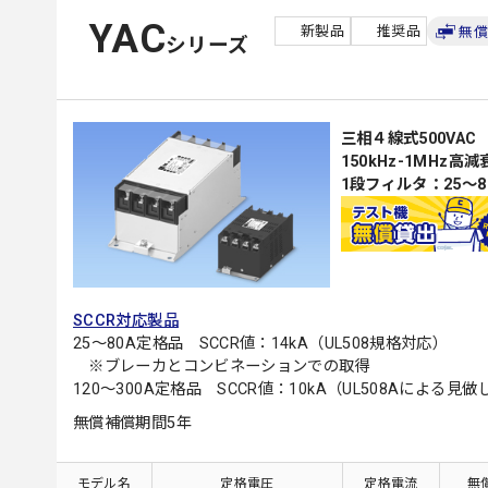
YAC
新製品
推奨品
無償
シリーズ
三相４線式500VAC 
150kHz-1MHz高減
1段フィルタ：25～8
SCCR対応製品
25～80A定格品 SCCR値：14kA（UL508規格対応）
※ブレーカとコンビネーションでの取得
120～300A定格品 SCCR値：10kA（UL508Aによる見做
無償補償期間5年
モデル名
定格電圧
定格電流
無