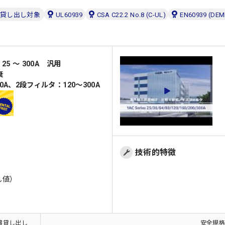
貸し出し対象
UL60939
CSA C22.2 No.8 (C-UL)
EN60939 (DE
25 ～ 300A 汎用
衰
0A、2段フィルタ：120～300A
技術的特徴
し値）
償貸し出し
安全規