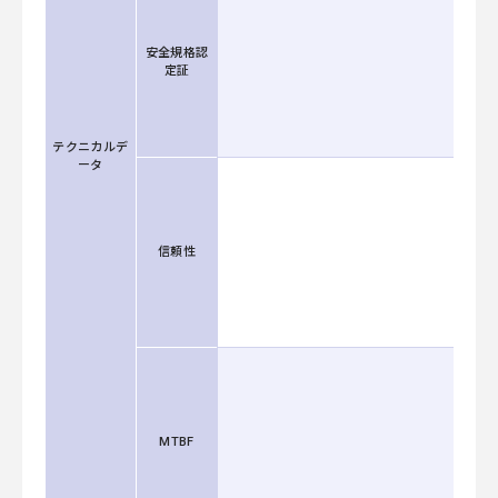
安全規格認
定証
テクニカルデ
ータ
信頼性
MTBF