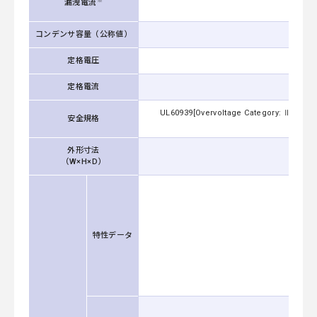
※
漏洩電流
コンデンサ容量（公称値）
定格電圧
三相４線
定格電流
UL60939[Overvoltage Category: Ⅲ Altitu
安全規格
Cate
外形寸法
（W×H×D）
特性データ