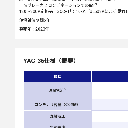
※ブレーカとコンビネーションでの取得
120～300A定格品 SCCR値：10kA（UL508Aによる見做
無償補償期間5年
発売年：2023年
YAC-36仕様（概要）
機種
※
漏洩電流
コンデンサ容量（公称値）
定格電圧
定格電流