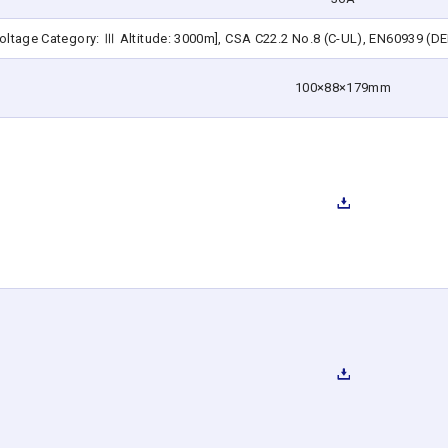
ltage Category: Ⅲ Altitude: 3000m], CSA C22.2 No.8 (C-UL), EN60939 (D
100×88×179mm