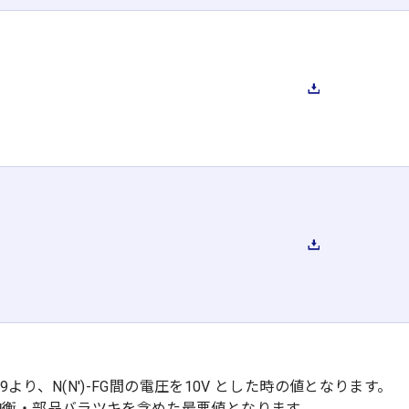
0939より、N(N')-FG間の電圧を10V とした時の値となります。
電圧不均衡・部品バラツキを含めた最悪値となります。