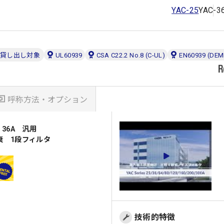
YAC-25
YAC-3
貸し出し対象
UL60939
CSA C22.2 No.8 (C-UL)
EN60939 (DE
呼称方法・オプション
 36A 汎用
減衰 1段フィルタ
技術的特徴