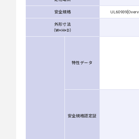
安全規格
UL60939[Overvo
外形寸法
（W×H×D）
特性データ
安全規格認定証