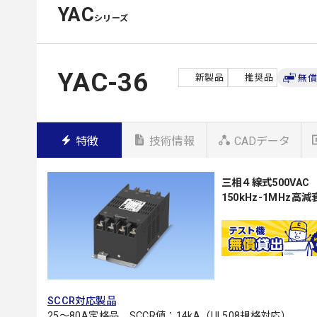
YAC
シリーズ
YAC-36
新製品
推奨品
無償
特徴
技術情報
CADデータ
三相４線式500VAC
150kHz-1MHz高
SCCR対応製品
25～80A定格品 SCCR値：14kA（UL508規格対応）