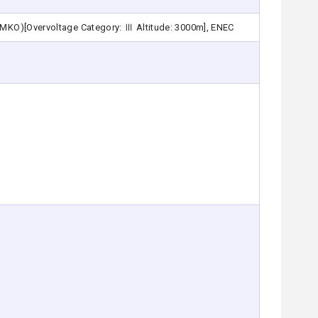
EMKO)[Overvoltage Category: Ⅲ Altitude: 3000m], ENEC