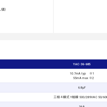
し値）
YAC-36-685
10.7mA typ ※1
55mA max ※2
6.8μF
三相４線式 Y結線 500/289VAC 50/60
36A