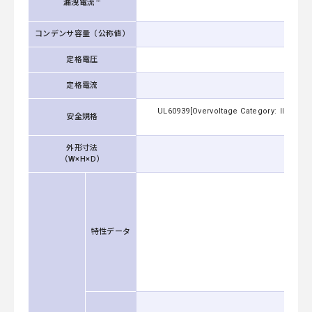
※
漏洩電流
コンデンサ容量（公称値）
定格電圧
三相４線
定格電流
UL60939[Overvoltage Category: Ⅲ Altitu
安全規格
Cate
外形寸法
（W×H×D）
特性データ