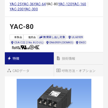
YAC-25
YAC-36
YAC-64
YAC-80
YAC-120
YAC-160
YAC-200
YAC-300
YAC-80
無償貸し出し対象
UL60939
新製品
推奨品
CSA C22.2 No.8 (C-UL)
EN60939 (DEMKO)
ENEC
特徴
技術情報
CADデータ
呼称方法・オプション