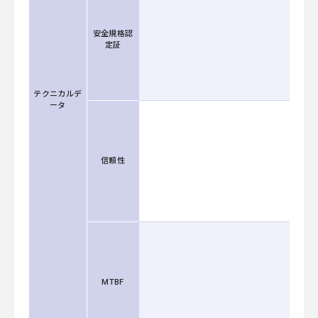
安全規格認
定証
テクニカルデ
ータ
信頼性
MTBF