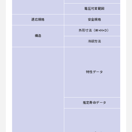
電圧可変範囲
適応規格
安全規格
外形寸法（W×H×D）
構造
冷却方法
特性データ
推定寿命データ