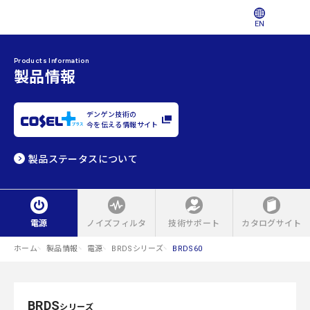
EN
Products Information
製品情報
デンゲン技術の
今を伝える情報サイト
製品ステータスについて
電源
ノイズフィルタ
技術サポート
カタログサイト
ホーム
製品情報
電源
BRDSシリーズ
BRDS60
BRDS
シリーズ