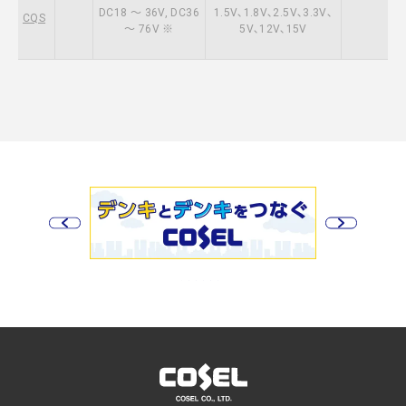
DC18 ～ 36V, DC36
1.5V､1.8V､2.5V､3.3V､
CQS
～ 76V ※
5V､12V､15V