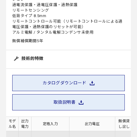
過電流保護・過電圧保護・過熱保護
リモートセンシング
低背タイプ 8.5mm
リモートコントロール可能（リモートコントロールによる過
電圧保護・過熱保護のリセットが可能）
アルミ電解 / タンタル電解コンデンサ未使用
無償補償期間5年
技術的特徴
カタログダウンロード
取扱説明書
モデ
出力
無償貸
定格入力
出力電圧
ル名
電力
し出し