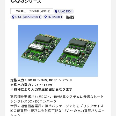
CQS
シリーズ
UL60950-1
生産中止 （2023年5月31日）
C-UL (CSA60950-1)
EN62368-1
定格入力：DC18 ～ 36V, DC36 ～ 76V ※
定格出力電力：75 ～ 168W
※機種により入力電圧範囲は異なります
高信頼を要求されるDC24，48V給電システムに最適なヒート
シンクレスDC / DCコンバータ
世界の通信機器業界の標準パッケージであるブリックサイズ
ICの低電圧化要求にも対応可能な1.8V ～ の出力電圧バリエー
ション