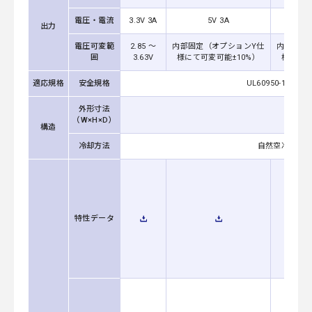
電圧・電流
3.3V 3A
5V 3A
1
出力
電圧可変範
2.85 ～
内部固定（オプションY仕
内部固定
囲
3.63V
様にて可変可能±10%）
様にて可
適応規格
安全規格
UL60950-1, C-U
外形寸法
（W×H×D）
構造
冷却方法
自然空冷（取扱説
特性データ