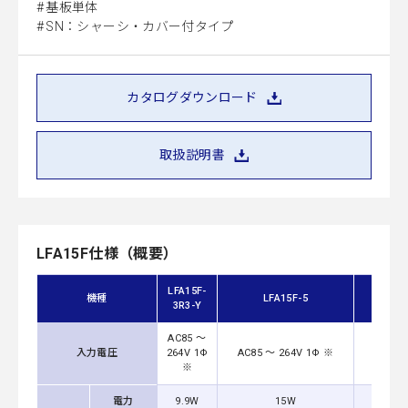
基板単体
SN：シャーシ・カバー付タイプ
カタログダウンロード
取扱説明書
LFA15F仕様（概要）
LFA15F-
機種
LFA15F-5
L
3R3-Y
AC85 ～
入力電圧
264V 1Φ
AC85 ～ 264V 1Φ ※
AC85 
※
電力
9.9W
15W