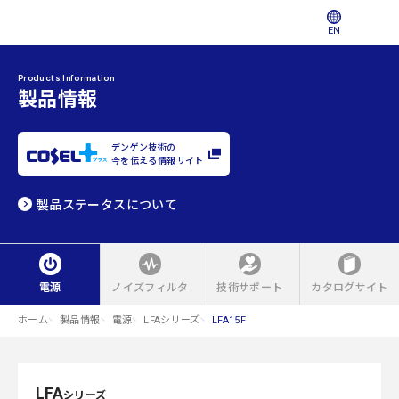
EN
Products Information
製品情報
デンゲン技術の
今を伝える情報サイト
製品ステータスについて
電源
ノイズフィルタ
技術サポート
カタログサイト
ホーム
製品情報
電源
LFAシリーズ
LFA15F
LFA
シリーズ