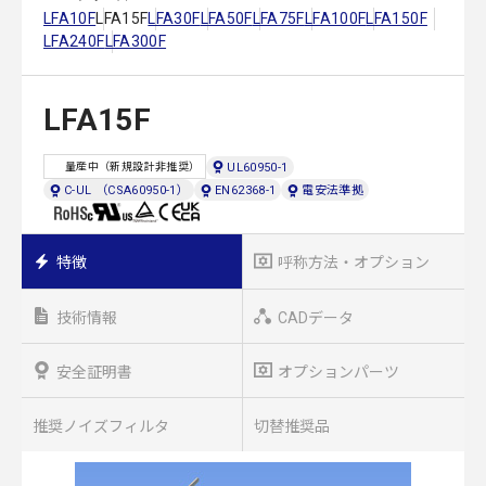
LFA10F
LFA15F
LFA30F
LFA50F
LFA75F
LFA100F
LFA150F
LFA240F
LFA300F
LFA15F
UL60950-1
量産中（新規設計非推奨）
C-UL （CSA60950-1）
EN62368-1
電安法準拠
特徴
呼称方法・オプション
技術情報
CADデータ
安全証明書
オプションパーツ
推奨ノイズフィルタ
切替推奨品