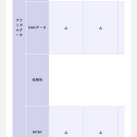
テク
ニカ
EMCデータ
ルデ
ータ
信頼性
MTBF