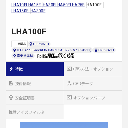
LHA10F
LHA15F
LHA30F
LHA50F
LHA75F
LHA100F
LHA150F
LHA300F
LHA100F
UL62368-1
推奨品
C-UL (equivalent to CAN/CSA-C22.2 No.62368-1)
EN62368-1
電安法準拠
特徴
呼称方法・オプション
技術情報
CADデータ
安全証明書
オプションパーツ
推奨ノイズフィルタ