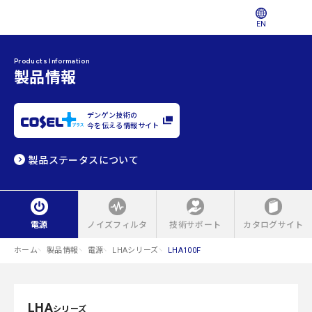
EN
Products Information
製品情報
デンゲン技術の
今を伝える情報サイト
製品ステータスについて
電源
ノイズフィルタ
技術サポート
カタログサイト
ホーム
製品情報
電源
LHAシリーズ
LHA100F
LHA
シリーズ