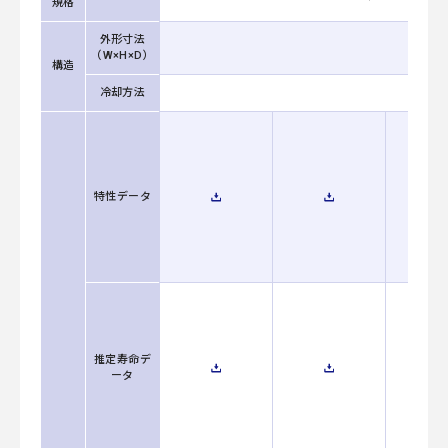
規格
外形寸法
（W×H×D）
構造
冷却方法
自
特性データ
推定寿命デ
ータ