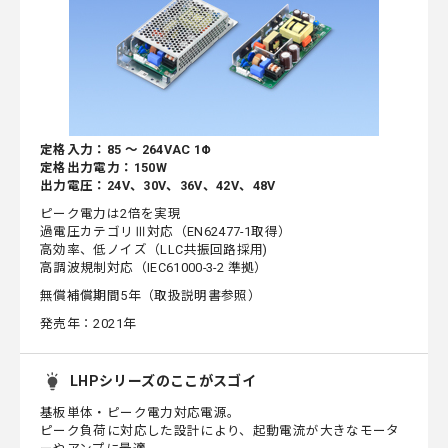
定格入力：85 ～ 264VAC 1Φ
定格出力電力：150W
出力電圧：24V、30V、36V、42V、48V
ピーク電力は2倍を実現
過電圧カテゴリⅢ対応（EN62477-1取得）
高効率、低ノイズ（LLC共振回路採用)
高調波規制対応（IEC61000-3-2 準拠）
無償補償期間5年（取扱説明書参照）
発売年：2021年
LHPシリーズのここがスゴイ
基板単体・ピーク電力対応電源。
ピーク負荷に対応した設計により、起動電流が大きなモータ