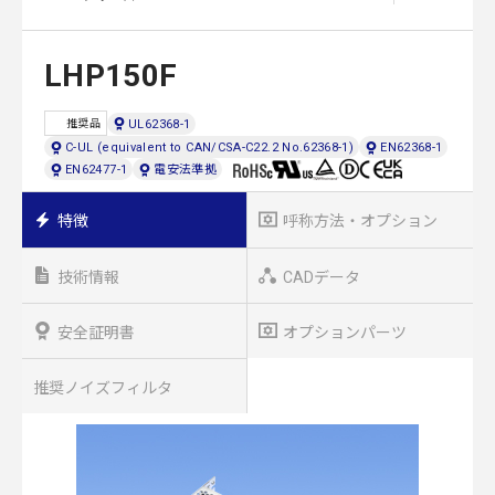
LHP150F
UL62368-1
推奨品
C-UL (equivalent to CAN/CSA-C22.2 No.62368-1)
EN62368-1
EN62477-1
電安法準拠
特徴
呼称方法・オプション
技術情報
CADデータ
安全証明書
オプションパーツ
推奨ノイズフィルタ