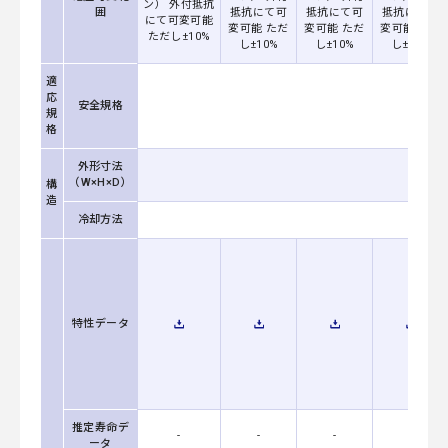
ン） 外付抵抗
囲
抵抗にて可
抵抗にて可
抵抗にて可
にて可変可能
変可能 ただ
変可能 ただ
変可能 ただ
ただし±10%
し±10%
し±10%
し±10%
適
応
安全規格
規
格
外形寸法
（W×H×D）
構
造
冷却方法
特性データ
推定寿命デ
-
-
-
-
ータ