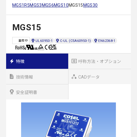
MGS1R5
MGS3
MGS6
MGS10
MGS15
MGS30
MGS15
UL60950-1
C-UL (CSA60950-1)
EN62368-1
量産中
特徴
呼称方法・オプション
技術情報
CADデータ
安全証明書