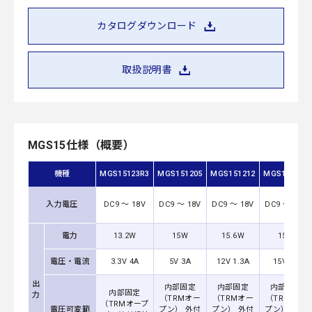
カタログダウンロード
取扱説明書
MGS15仕様（概要）
機種
MGS15123R3
MGS151205
MGS151212
MGS151215
入力電圧
DC9 ～ 18V
DC9 ～ 18V
DC9 ～ 18V
DC9 ～ 18V
電力
13.2W
15W
15.6W
15W
電圧・電流
3.3V 4A
5V 3A
12V 1.3A
15V 1A
出
内部固定
内部固定
内部固定
内部固定
力
（TRMオー
（TRMオー
（TRMオー
（TRMオープ
電圧可変範
プン） 外付
プン） 外付
プン） 外付