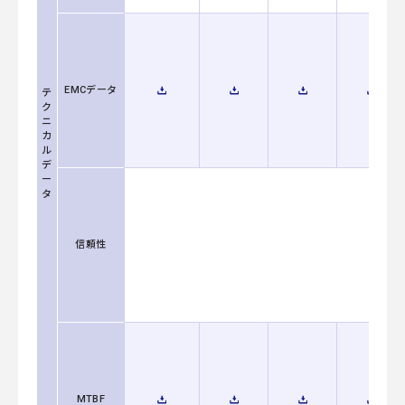
EMCデータ
テ
ク
ニ
カ
ル
デ
ー
タ
信頼性
MTBF