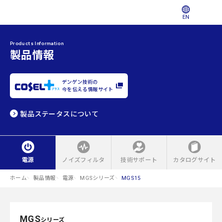
EN
Products Information
製品情報
デンゲン技術の
今を伝える情報サイト
製品ステータスについて
電源
ノイズフィルタ
技術サポート
カタログサイト
ホーム
製品情報
電源
MGSシリーズ
MGS15
MGS
シリーズ